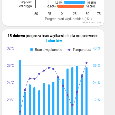
Węgorz
4.34%
4.34%
45.65%
45.65%
Wzdręga
-8.98%
-8.98%
44.08%
44.08%
-50
-25
0
25
50
75
Progres brań wędkarskich ( % )
Highcharts.com
15 dniowa
prognoza brań wędkarskich dla miejscowości -
Lubartów
32°C
48 %
Brania wędkarskie
Temperatura
28°C
36 %
24°C
24 %
20°C
12 %