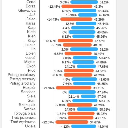
Certa
3.09%
3.09%
51.2%
51.2%
Dorsz
-12.45%
-12.45%
41.3%
41.3%
Głowacica
6.55%
6.55%
48.43%
48.43%
Jaź
15.98%
15.98%
49.62%
49.62%
Jelec
-14.43%
-14.43%
41.29%
41.29%
Karaś
12.3%
12.3%
48.44%
48.44%
Karp
4.4%
4.4%
45.26%
45.26%
Kiełb
0%
0%
46.85%
46.85%
Kleń
6.12%
6.12%
45.26%
45.26%
Krąp
-18.69%
-18.69%
42.48%
42.48%
Leszcz
-9.78%
-9.78%
40.5%
40.5%
Lin
2.3%
2.3%
51.2%
51.2%
Lipień
-6.87%
-6.87%
40.49%
40.49%
Łosoś
7.08%
7.08%
50.42%
50.42%
Miętus
6.17%
6.17%
44.86%
44.86%
Okoń
14.17%
14.17%
47.65%
47.65%
Płoć
-8.15%
-8.15%
43.68%
43.68%
Pstrąg potokowy
-8.65%
-8.65%
41.29%
41.29%
Pstrąg tęczowy
4.8%
4.8%
49.63%
49.63%
Pstrąg źródlany
7.64%
7.64%
46.85%
46.85%
Rozpiór
-21.96%
-21.96%
39.71%
39.71%
Sandacz
0%
0%
47.24%
47.24%
Sieja
21.14%
21.14%
47.2%
47.2%
Sum
6.29%
6.29%
50.41%
50.41%
Szczupak
-2.88%
-2.88%
41.29%
41.29%
Świnka
14.05%
14.05%
50.81%
50.81%
Tołpyga biała
-1.84%
-1.84%
45.22%
45.22%
Troć jeziorowa
-0.92%
-0.92%
43.27%
43.27%
Troć wędrowna
-22.87%
-22.87%
34.67%
34.67%
Ukleja
4.12%
4.12%
48.04%
48.04%