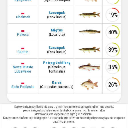
Szczupak
19%
Chełmek
(Esox lucius)
Miętus
40%
Pakość
(Lota lota)
Szczupak
39%
Skarlin
(Esox lucius)
Pstrag źródlany
35%
Nowe Miasto
(Salvelinus
Lubawskie
fontinalis)
Karaś
26%
Biała Podlaska
(Carassius carassius)
Kopiowanie, modyfikowanie oraz transmitowanie elektronicznie lub w inny sposób,
powielanie, wykorzystywanie i dystrybucja zawartych tu materiałów
dozwolona jest wyłącznie za zgodą właściciela.
Korzystanie z informacji dostępnych na stronach tego serwisu może się odbywać wyłącznie w sposób
zgodny z prawem.