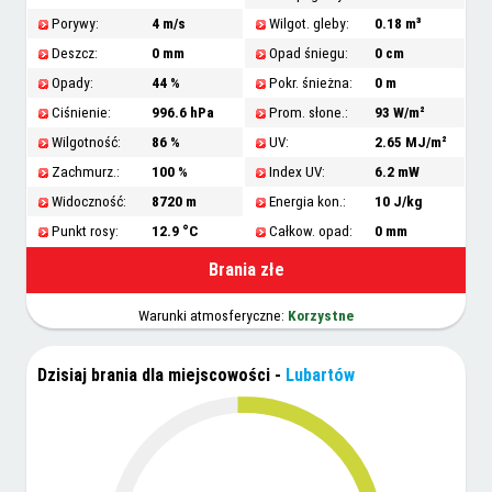
Porywy:
4 m/s
Wilgot. gleby:
0.18 m³
Deszcz:
0 mm
Opad śniegu:
0 cm
Opady:
44 %
Pokr. śnieżna:
0 m
Ciśnienie:
996.6 hPa
Prom. słone.:
93 W/m²
Wilgotność:
86 %
UV:
2.65 MJ/m²
Zachmurz.:
100 %
Index UV:
6.2 mW
Widoczność:
8720 m
Energia kon.:
10 J/kg
Punkt rosy:
12.9 °C
Całkow. opad:
0 mm
Brania złe
Warunki atmosferyczne:
Korzystne
Dzisiaj brania dla miejscowości
-
Lubartów