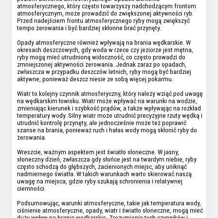
atmosferycznego, który często towarzyszy nadchodzącym frontom
atmosferycznym, może prowadzić do zwiększonej aktywności ryb.
Przed nadejściem frontu atmosferycznego ryby mogą zwiększyć
tempo żerowania i być bardziej skłonne brać przynęty.
Opady atmosferyczne również wpływają na brania wędkarskie. W
okresach deszczowych, gdy woda w rzece czy jeziorze jest mętna,
ryby mogą mieć utrudnioną widoczność, co często prowadzi do
zmniejszonej aktywności żerowania. Jednak zaraz po opadach,
zwłaszcza w przypadku deszczów letnich, ryby mogą być bardziej
aktywne, ponieważ deszcz niesie ze sobą więcej pokarmu.
Wiatr to kolejny czynnik atmosferyczny, który należy wziąć pod uwagę
na wędkarskim łowisku. Wiatr może wpływać na warunki na wodzie,
zmieniając kierunek i szybkość prądów, a także wpływając na rozkład
temperatury wody. Silny wiatr może utrudnić precyzyjne rzuty wędką i
utrudnić kontrolę przynęty, ale jednocześnie może też poprawić
szanse na brania, ponieważ ruch i hałas wody mogą skłonić ryby do
żerowania.
Wreszcie, ważnym aspektem jest światło słoneczne. W jasny,
słoneczny dzień, zwłaszcza gdy słońce jest na twardym niebie, ryby
często schodzą do głębszych, zacienionych miejsc, aby uniknąć
nadmiernego światła. W takich warunkach warto skierować naszą
uwagę na miejsca, gdzie ryby szukają schronienia i relatywnej
ciemności.
Podsumowując, warunki atmosferyczne, takie jak temperatura wody,
ciśnienie atmosferyczne, opady, wiatr i światło słoneczne, mogą mieć
duży wpływ na brania wędkarskie. Zrozumienie tych czynników i