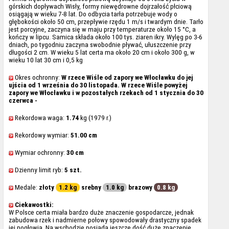
górskich dopływach Wisły, formy niewędrowne dojrzałość płciową
osiągają w wieku 7-8 lat. Do odbycia tarła potrzebuje wody o
głębokości około 50 cm, przepływie rzędu 1 m/s i twardym dnie. Tarło
jest porcyjne, zaczyna się w maju przy temperaturze około 15 °C, a
kończy w lipcu. Samica składa około 100 tys. ziaren ikry. Wylęg po 3-6
dniach, po tygodniu zaczyna swobodnie pływać, ułuszczenie przy
długości 2 cm. W wieku 5 lat certa ma około 20 cm i około 300 g, w
wieku 10 lat 30 cm i 0,5 kg
Okres ochronny:
W rzece Wiśle od zapory we Włocławku do jej
ujścia od 1 września do 30 listopada. W rzece Wiśle powyżej
zapory we Włocławku i w pozostałych rzekach od 1 stycznia do 30
czerwca -
Rekordowa waga:
1.74
kg (1979 r.)
Rekordowy wymiar:
51.00 cm
Wymiar ochronny:
30 cm
Dzienny limit ryb:
5 szt.
Medale:
złoty
1.2 kg
srebny
1.0 kg
brazowy
0.8 kg
Ciekawostki:
W Polsce certa miała bardzo duże znaczenie gospodarcze, jednak
zabudowa rzek i nadmierne połowy spowodowały drastyczny spadek
jej pogłowia. Na wschodzie posiada jeszcze dość duże znaczenie.