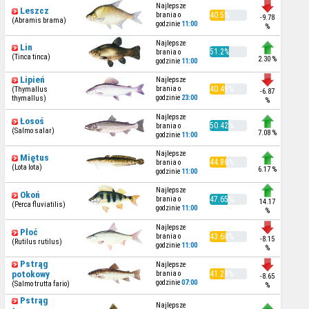
Najlepsze
Leszcz
brania o
40.5%
-9.78
(Abramis brama)
godzinie
11:00
%
Najlepsze
Lin
51.2%
brania o
(Tinca tinca)
2.30 %
godzinie
11:00
Lipień
Najlepsze
brania o
40.49%
(Thymallus
-6.87
godzinie
23:00
thymallus)
%
Najlepsze
Łosoś
50.42%
brania o
(Salmo salar)
7.08 %
godzinie
11:00
Najlepsze
Miętus
44.86%
brania o
(Lota lota)
6.17 %
godzinie
11:00
Najlepsze
Okoń
brania o
47.65%
14.17
(Perca fluviatilis)
godzinie
11:00
%
Najlepsze
Płoć
brania o
43.68%
-8.15
(Rutilus rutilus)
godzinie
11:00
%
Pstrąg
Najlepsze
potokowy
brania o
41.29%
-8.65
godzinie
07:00
(Salmo trutta fario)
%
Pstrąg
Najlepsze