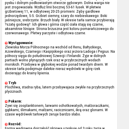
pysku i dolnym podkowiastym otworze gębowym. Dolna warga nie
jest zrogowaciała. Wzdłuż linii bocznej 53-61 łusek. W płetwie
grzbietowej 11, w odbytowej 20-25 promieni. Zęby gardłowe
jednorzędowe, 5-5. Grzbiet ciemny, szary do niebieskawego. Boki
jaśniejsze, srebrzyste. Brzuch biały. W okresie tarła samce przybierają
?szatę godową?. Ich głowa i górna część ciała stają się czarne,
aksamitnie lśniące. Strona brzuszna jest koloru pomarańczowego do
czerwonawego. Płetwy parzyste i odbytowa czarne.
Występowanie:
Zlewiska Morza Północnego na wschód od Renu, Bałtyckiego,
Azowskiego, Czarnego i Kaspijskiego oraz jeziora Ładoga i Pejpus. Na
północy sięga do południowej Szwecji i Finlandii. Żyje w dolnych
partiach wolno płynących rzek oraz w przybrzeżnych wodach
morskich. Przebywa w głębokiej wodzie ponad twardym dnem. W
okresie tarła podejmuje dalekie nieraz wędrówki w górę rzek
docierając do krainy lipienia.
Tryb
Plochliwa, stadna ryba, latem przebywajaca zwykle na przybrzeznych
plyciznach.
Pokarm:
Żywi się zooplanktonem, larwami ochotkowatych, małżoraczkami,
gąbkami, ślimakami, małżami, racicznicami, ikrą oraz glonami. W
czasie wędrówek tarłowych żeruje bardzo słabo.
Rozród:
Forma wędrowna dojrzałość płciową uzyskuje od 3 roku życia w