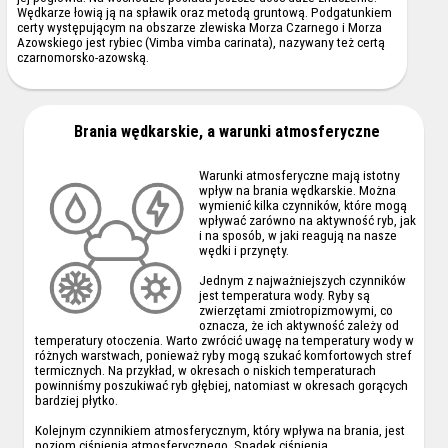
Wędkarze łowią ją na spławik oraz metodą gruntową. Podgatunkiem
certy występującym na obszarze zlewiska Morza Czarnego i Morza
Azowskiego jest rybiec (Vimba vimba carinata), nazywany też certą
czarnomorsko-azowską.
Brania wędkarskie, a warunki atmosferyczne
Warunki atmosferyczne mają istotny
wpływ na brania wędkarskie. Można
wymienić kilka czynników, które mogą
wpływać zarówno na aktywność ryb, jak
i na sposób, w jaki reagują na nasze
wędki i przynęty.
Jednym z najważniejszych czynników
jest temperatura wody. Ryby są
zwierzętami zmiotropizmowymi, co
oznacza, że ich aktywność zależy od
temperatury otoczenia. Warto zwrócić uwagę na temperatury wody w
różnych warstwach, ponieważ ryby mogą szukać komfortowych stref
termicznych. Na przykład, w okresach o niskich temperaturach
powinniśmy poszukiwać ryb głębiej, natomiast w okresach gorących
bardziej płytko.
Kolejnym czynnikiem atmosferycznym, który wpływa na brania, jest
poziom ciśnienia atmosferycznego. Spadek ciśnienia