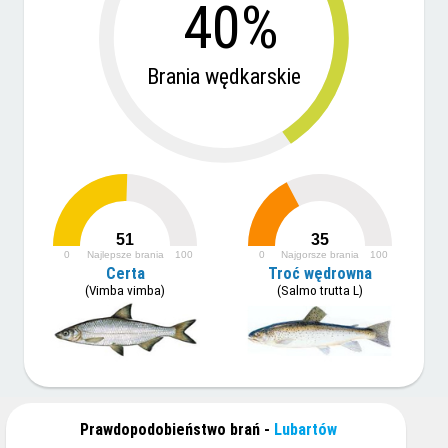
40%
Brania wędkarskie
51
35
0
Najlepsze brania
100
0
Najgorsze brania
100
Certa
Troć wędrowna
(Vimba vimba)
(Salmo trutta L)
Prawdopodobieństwo brań -
Lubartów