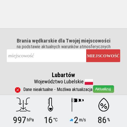
Brania wędkarskie dla Twojej miejscowości
na podstawie aktualnych warunków atmosferycznych
MIEJSCOWOŚĆ
Lubartów
Województwo Lubelskie
Dane nieaktualne - Możliwa aktualizacja
997
16
2
86
hPa
°C
m/s
%