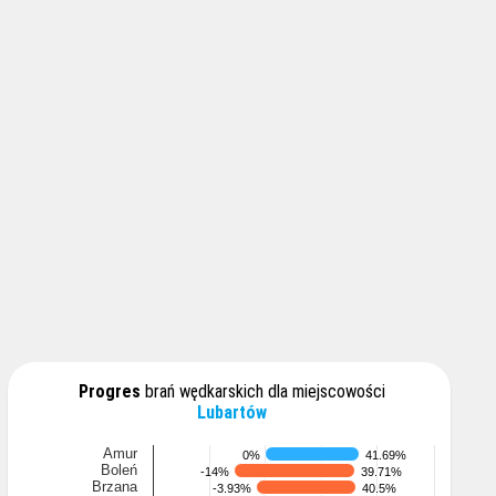
Progres
brań wędkarskich dla miejscowości
Lubartów
Amur
0%
0%
41.69%
41.69%
Boleń
-14%
-14%
39.71%
39.71%
Brzana
-3.93%
-3.93%
40.5%
40.5%