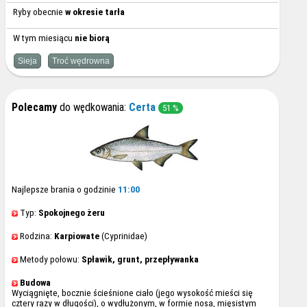
Ryby obecnie
w okresie tarła
W tym miesiącu
nie biorą
Sieja
Troć wędrowna
Polecamy
do wędkowania:
Certa
51 %
Najlepsze brania o godzinie
11:00
Typ:
Spokojnego żeru
Rodzina:
Karpiowate
(Cyprinidae)
Metody połowu:
Spławik, grunt, przepływanka
Budowa
Wyciągnięte, bocznie ścieśnione ciało (jego wysokość mieści się
cztery razy w długości), o wydłużonym, w formie nosa, mięsistym