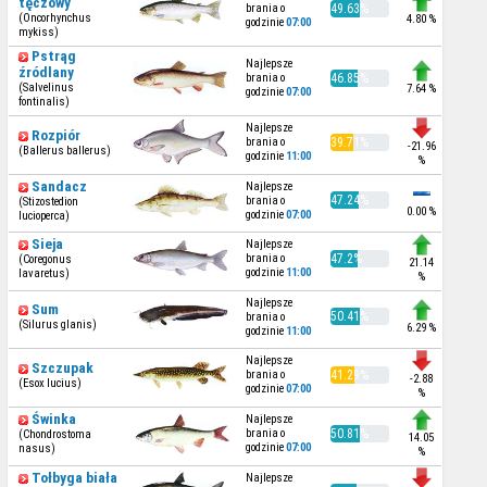
tęczowy
brania o
49.63%
(Oncorhynchus
4.80 %
godzinie
07:00
mykiss)
Pstrąg
Najlepsze
źródlany
brania o
46.85%
(Salvelinus
7.64 %
godzinie
07:00
fontinalis)
Najlepsze
Rozpiór
brania o
39.71%
-21.96
(Ballerus ballerus)
godzinie
11:00
%
Sandacz
Najlepsze
47.24%
brania o
(Stizostedion
0.00 %
godzinie
07:00
lucioperca)
Sieja
Najlepsze
brania o
47.2%
(Coregonus
21.14
godzinie
11:00
lavaretus)
%
Najlepsze
Sum
50.41%
brania o
(Silurus glanis)
6.29 %
godzinie
11:00
Najlepsze
Szczupak
brania o
41.29%
-2.88
(Esox lucius)
godzinie
07:00
%
Świnka
Najlepsze
brania o
50.81%
(Chondrostoma
14.05
godzinie
07:00
nasus)
%
Tołbyga biała
Najlepsze