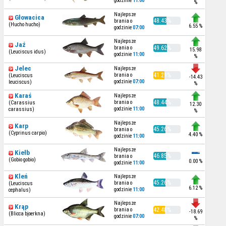
godzinie
11:00
%
Najlepsze
Głowacica
48.43%
brania o
(Hucho hucho)
6.55 %
godzinie
07:00
Najlepsze
Jaź
brania o
49.62%
15.98
(Leuciscus idus)
godzinie
11:00
%
Jelec
Najlepsze
brania o
41.29%
(Leuciscus
-14.43
godzinie
07:00
leuciscus)
%
Karaś
Najlepsze
brania o
48.44%
(Carassius
12.30
godzinie
11:00
carassius)
%
Najlepsze
Karp
45.26%
brania o
(Cyprinus carpio)
4.40 %
godzinie
11:00
Najlepsze
Kiełb
46.85%
brania o
(Gobio gobio)
0.00 %
godzinie
11:00
Kleń
Najlepsze
45.26%
brania o
(Leuciscus
6.12 %
godzinie
11:00
cephalus)
Najlepsze
Krąp
brania o
42.48%
-18.69
(Blicca bjoerkna)
godzinie
07:00
%