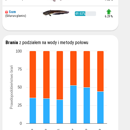
Sum
49.63%
(Silurus glanis)
6.29 %
Brania
z podziałem na wody i metody połowu
100
Prawdopodobieństwo brań
75
50
25
0