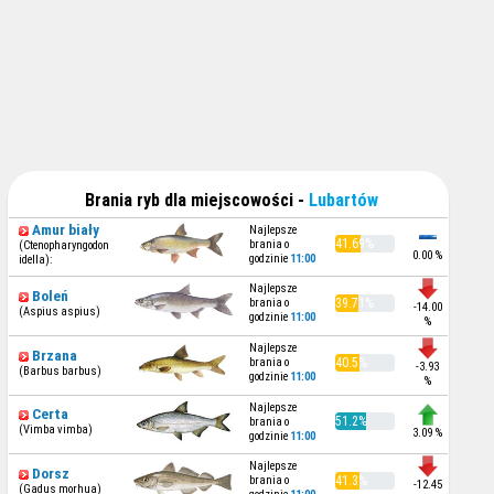
Brania ryb dla miejscowości -
Lubartów
Amur biały
Najlepsze
41.69%
brania o
(Ctenopharyngodon
0.00 %
godzinie
11:00
idella):
Najlepsze
Boleń
brania o
39.71%
-14.00
(Aspius aspius)
godzinie
11:00
%
Najlepsze
Brzana
brania o
40.5%
-3.93
(Barbus barbus)
godzinie
11:00
%
Najlepsze
Certa
51.2%
brania o
(Vimba vimba)
3.09 %
godzinie
11:00
Najlepsze
Dorsz
brania o
41.3%
-12.45
(Gadus morhua)