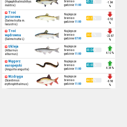
brania o
45.22%
(Hypophthalmichthys
-1.84
godzinie
11:00
molitrix)
%
Troć
Najlepsze
jeziorowa
brania o
43.27%
-0.92
(Salmo trutta m.
godzinie
11:00
%
lacustris)
Troć
Najlepsze
wędrowna
brania o
34.67%
-22.87
godzinie
07:00
(Salmo trutta L)
%
Ukleja
Najlepsze
48.04%
brania o
(Alburnus
4.12 %
godzinie
11:00
alburnus)
Węgorz
Najlepsze
45.65%
europejski
brania o
4.34 %
godzinie
11:00
(Anguilla anguilla)
Wzdręga
Najlepsze
brania o
44.08%
(Scardinius
-8.98
godzinie
11:00
erythrophthalmus)
%