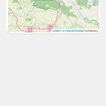
Leaflet
| ©
OpenStreetMap
contributors