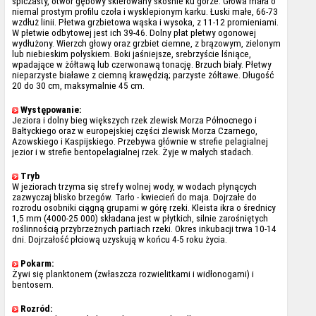
spiczasty, otwór gębowy skierowany skośnie ku górze. Głowa mała o
niemal prostym profilu czoła i wysklepionym karku. Łuski małe, 66-73
wzdłuż linii. Płetwa grzbietowa wąska i wysoka, z 11-12 promieniami.
W płetwie odbytowej jest ich 39-46. Dolny płat płetwy ogonowej
wydłużony. Wierzch głowy oraz grzbiet ciemne, z brązowym, zielonym
lub niebieskim połyskiem. Boki jaśniejsze, srebrzyście lśniące,
wpadające w żółtawą lub czerwonawą tonację. Brzuch biały. Płetwy
nieparzyste białawe z ciemną krawędzią; parzyste żółtawe. Długość
20 do 30 cm, maksymalnie 45 cm.
Występowanie:
Jeziora i dolny bieg większych rzek zlewisk Morza Północnego i
Bałtyckiego oraz w europejskiej części zlewisk Morza Czarnego,
Azowskiego i Kaspijskiego. Przebywa głównie w strefie pelagialnej
jezior i w strefie bentopelagialnej rzek. Żyje w małych stadach.
Tryb
W jeziorach trzyma się strefy wolnej wody, w wodach płynących
zazwyczaj blisko brzegów. Tarło - kwiecień do maja. Dojrzałe do
rozrodu osobniki ciągną grupami w górę rzeki. Kleista ikra o średnicy
1,5 mm (4000-25 000) składana jest w płytkich, silnie zarośniętych
roślinnością przybrzeżnych partiach rzeki. Okres inkubacji trwa 10-14
dni. Dojrzałość płciową uzyskują w końcu 4-5 roku życia.
Pokarm:
Żywi się planktonem (zwłaszcza rozwielitkami i widłonogami) i
bentosem.
Rozród: