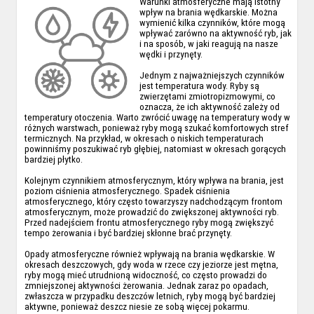
Warunki atmosferyczne mają istotny
wpływ na brania wędkarskie. Można
wymienić kilka czynników, które mogą
wpływać zarówno na aktywność ryb, jak
i na sposób, w jaki reagują na nasze
wędki i przynęty.
Jednym z najważniejszych czynników
jest temperatura wody. Ryby są
zwierzętami zmiotropizmowymi, co
oznacza, że ich aktywność zależy od
temperatury otoczenia. Warto zwrócić uwagę na temperatury wody w
różnych warstwach, ponieważ ryby mogą szukać komfortowych stref
termicznych. Na przykład, w okresach o niskich temperaturach
powinniśmy poszukiwać ryb głębiej, natomiast w okresach gorących
bardziej płytko.
Kolejnym czynnikiem atmosferycznym, który wpływa na brania, jest
poziom ciśnienia atmosferycznego. Spadek ciśnienia
atmosferycznego, który często towarzyszy nadchodzącym frontom
atmosferycznym, może prowadzić do zwiększonej aktywności ryb.
Przed nadejściem frontu atmosferycznego ryby mogą zwiększyć
tempo żerowania i być bardziej skłonne brać przynęty.
Opady atmosferyczne również wpływają na brania wędkarskie. W
okresach deszczowych, gdy woda w rzece czy jeziorze jest mętna,
ryby mogą mieć utrudnioną widoczność, co często prowadzi do
zmniejszonej aktywności żerowania. Jednak zaraz po opadach,
zwłaszcza w przypadku deszczów letnich, ryby mogą być bardziej
aktywne, ponieważ deszcz niesie ze sobą więcej pokarmu.