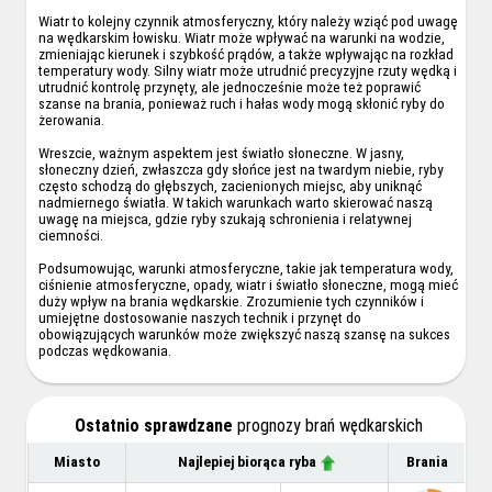
Wiatr to kolejny czynnik atmosferyczny, który należy wziąć pod uwagę
na wędkarskim łowisku. Wiatr może wpływać na warunki na wodzie,
zmieniając kierunek i szybkość prądów, a także wpływając na rozkład
temperatury wody. Silny wiatr może utrudnić precyzyjne rzuty wędką i
utrudnić kontrolę przynęty, ale jednocześnie może też poprawić
szanse na brania, ponieważ ruch i hałas wody mogą skłonić ryby do
żerowania.
Wreszcie, ważnym aspektem jest światło słoneczne. W jasny,
słoneczny dzień, zwłaszcza gdy słońce jest na twardym niebie, ryby
często schodzą do głębszych, zacienionych miejsc, aby uniknąć
nadmiernego światła. W takich warunkach warto skierować naszą
uwagę na miejsca, gdzie ryby szukają schronienia i relatywnej
ciemności.
Podsumowując, warunki atmosferyczne, takie jak temperatura wody,
ciśnienie atmosferyczne, opady, wiatr i światło słoneczne, mogą mieć
duży wpływ na brania wędkarskie. Zrozumienie tych czynników i
umiejętne dostosowanie naszych technik i przynęt do
obowiązujących warunków może zwiększyć naszą szansę na sukces
podczas wędkowania.
Ostatnio sprawdzane
prognozy brań wędkarskich
Miasto
Najlepiej biorąca ryba
Brania