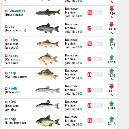
godzinie
04:00
%
Najlepsze
Głowacica
brania o
25.99%
-7.50
(Hucho hucho)
godzinie
04:00
%
Najlepsze
Jaź
brania o
22.1%
-18.60
(Leuciscus idus)
godzinie
04:00
%
Jelec
Najlepsze
brania o
25.78%
(Leuciscus
13.46
godzinie
07:00
leuciscus)
%
Karaś
Najlepsze
22.32%
brania o
(Carassius
1.97 %
godzinie
02:00
carassius)
Najlepsze
Karp
brania o
24.69%
11.38
(Cyprinus carpio)
godzinie
04:00
%
Najlepsze
Kiełb
brania o
22.96%
-10.37
(Gobio gobio)
godzinie
04:00
%
Kleń
Najlepsze
24.69%
brania o
(Leuciscus
1.74 %
godzinie
04:00
cephalus)
Najlepsze
Krąp
25.56%
brania o
(Blicca bjoerkna)
9.31 %
godzinie
04:00