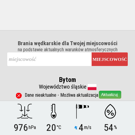
Brania wędkarskie dla Twojej miejscowości
na podstawie aktualnych warunków atmosferycznych
MIEJSCOWOŚĆ
Bytom
Województwo śląskie
Dane nieaktualne - Możliwa aktualizacja
976
20
4
54
hPa
°C
m/s
%