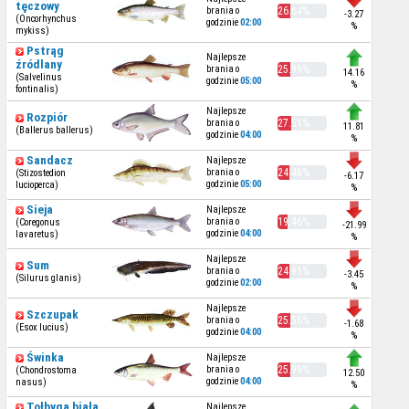
tęczowy
brania o
26.64%
-3.27
(Oncorhynchus
godzinie
02:00
%
mykiss)
Pstrąg
Najlepsze
źródlany
brania o
25.99%
14.16
(Salvelinus
godzinie
05:00
%
fontinalis)
Najlepsze
Rozpiór
brania o
27.51%
11.81
(Ballerus ballerus)
godzinie
04:00
%
Sandacz
Najlepsze
brania o
24.48%
(Stizostedion
-6.17
godzinie
05:00
lucioperca)
%
Sieja
Najlepsze
brania o
19.46%
(Coregonus
-21.99
godzinie
04:00
lavaretus)
%
Najlepsze
Sum
brania o
24.91%
-3.45
(Silurus glanis)
godzinie
02:00
%
Najlepsze
Szczupak
brania o
25.56%
-1.68
(Esox lucius)
godzinie
04:00
%
Świnka
Najlepsze
brania o
25.99%
(Chondrostoma
12.50
godzinie
04:00
nasus)
%
Tołbyga biała
Najlepsze