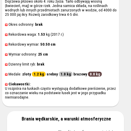
Dojrzewa płciowo około 4. roku życia. Tarło odbywają wiosną
(kwiecień, maj) w górze rzek. Jedna samica składa, na roślinach
wodnych lub innych przedmiotach zanurzonych w wodzie, od 4000 do
25 000 jaj ikry. Rozwój zarodkowy trwa 4-5 dni.
Okres ochronny:
brak
Rekordowa waga:
1.53
kg (2017 r.)
Rekordowy wymiar:
50.50 cm
Wymiar ochronny:
25 cm
Dzienny limit ryb:
brak
Medale:
złoty
1.2 kg
srebny
1.0 kg
brazowy
0.8 kg
Ciekawostki:
U rozpióra na łuskach często występują dodatkowe pierścienie, przez
co oznaczanie wieku na podstawie łusek jest w jego przypadku
niemiarodajne.
Brania wędkarskie, a warunki atmosferyczne