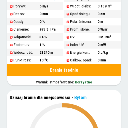
Porywy:
6 m/s
Wilgot. gleby:
0.159 m³
Deszcz:
0 mm
Opad śniegu:
0 cm
Opady:
0 %
Pokr. śnieżna:
0 m
Ciśnienie:
975.3 hPa
Prom. słone.:
0 W/m²
Wilgotność:
54 %
UV:
0 MJ/m²
Zachmurz.:
1 %
Index UV:
0 mW
Widoczność:
21240 m
Energia kon.:
0 J/kg
Punkt rosy:
10 °C
Całkow. opad:
0 mm
Brania średnie
Warunki atmosferyczne:
Korzystne
Dzisiaj brania dla miejscowości
-
Bytom