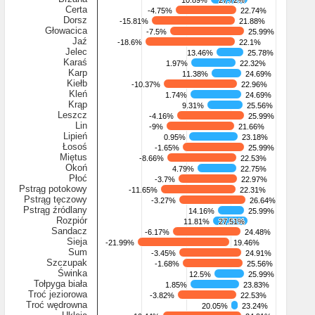
10.89%
10.89%
27.72%
27.72%
Certa
-4.75%
-4.75%
22.74%
22.74%
Dorsz
-15.81%
-15.81%
21.88%
21.88%
Głowacica
-7.5%
-7.5%
25.99%
25.99%
Jaź
-18.6%
-18.6%
22.1%
22.1%
Jelec
13.46%
13.46%
25.78%
25.78%
Karaś
1.97%
1.97%
22.32%
22.32%
Karp
11.38%
11.38%
24.69%
24.69%
Kiełb
-10.37%
-10.37%
22.96%
22.96%
Kleń
1.74%
1.74%
24.69%
24.69%
Krąp
9.31%
9.31%
25.56%
25.56%
Leszcz
-4.16%
-4.16%
25.99%
25.99%
Lin
-9%
-9%
21.66%
21.66%
Lipień
0.95%
0.95%
23.18%
23.18%
Łosoś
-1.65%
-1.65%
25.99%
25.99%
Miętus
-8.66%
-8.66%
22.53%
22.53%
Okoń
4.79%
4.79%
22.75%
22.75%
Płoć
-3.7%
-3.7%
22.97%
22.97%
Pstrąg potokowy
-11.65%
-11.65%
22.31%
22.31%
Pstrąg tęczowy
-3.27%
-3.27%
26.64%
26.64%
Pstrąg źródlany
14.16%
14.16%
25.99%
25.99%
Rozpiór
11.81%
11.81%
27.51%
27.51%
Sandacz
-6.17%
-6.17%
24.48%
24.48%
Sieja
-21.99%
-21.99%
19.46%
19.46%
Sum
-3.45%
-3.45%
24.91%
24.91%
Szczupak
-1.68%
-1.68%
25.56%
25.56%
Świnka
12.5%
12.5%
25.99%
25.99%
Tołpyga biała
1.85%
1.85%
23.83%
23.83%
Troć jeziorowa
-3.82%
-3.82%
22.53%
22.53%
Troć wędrowna
20.05%
20.05%
23.24%
23.24%