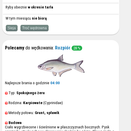
Ryby obecnie
w okresie tarła
W tym miesiącu
nie biorą
Sieja
Troć wędrowna
Polecamy
do wędkowania:
Rozpiór
28 %
Najlepsze brania o godzinie
04:00
Typ:
Spokojnego żeru
Rodzina:
Karpiowate
(Cyprinidae)
Metody połowu:
Grunt, spławik
Budowa
Ciało wygrzbiecone i ścieśnione w płaszczyznach bocznych. Pysk