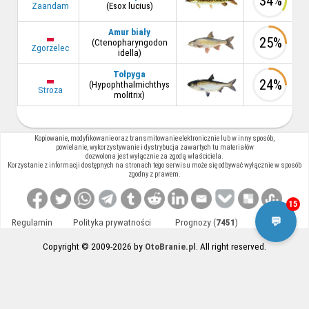
34%
Zaandam
(Esox lucius)
Amur biały
25%
(Ctenopharyngodon
Zgorzelec
idella)
Tołpyga
24%
(Hypophthalmichthys
Stroza
molitrix)
Kopiowanie, modyfikowanie oraz transmitowanie elektronicznie lub w inny sposób,
powielanie, wykorzystywanie i dystrybucja zawartych tu materiałów
dozwolona jest wyłącznie za zgodą właściciela.
Korzystanie z informacji dostępnych na stronach tego serwisu może się odbywać wyłącznie w sposób
zgodny z prawem.
15
💬
Regulamin
Polityka prywatności
Prognozy (
7451
)
Kontakt
Copyright © 2009-2026 by
OtoBranie.pl
. All right reserved.