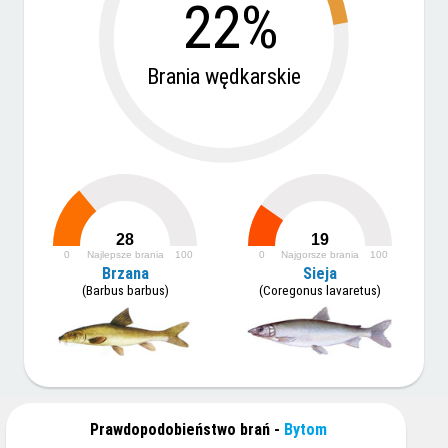
22%
Brania wędkarskie
28
19
0
Najlepsze brania
100
0
Najgorsze brania
100
Brzana
Sieja
(Barbus barbus)
(Coregonus lavaretus)
Prawdopodobieństwo brań -
Bytom