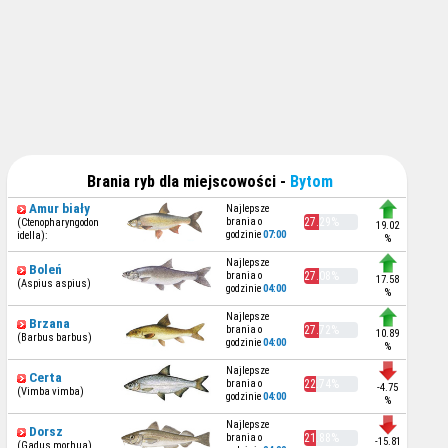
Brania ryb dla miejscowości -
Bytom
Amur biały
Najlepsze
brania o
27.29%
(Ctenopharyngodon
19.02
godzinie
07:00
idella):
%
Najlepsze
Boleń
brania o
27.08%
17.58
(Aspius aspius)
godzinie
04:00
%
Najlepsze
Brzana
brania o
27.72%
10.89
(Barbus barbus)
godzinie
04:00
%
Najlepsze
Certa
brania o
22.74%
-4.75
(Vimba vimba)
godzinie
04:00
%
Najlepsze
Dorsz
brania o
21.88%
-15.81
(Gadus morhua)