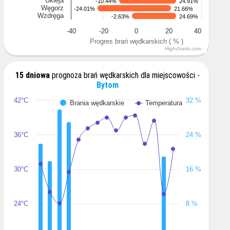
Ukleja
-10.44%
-10.44%
24.91%
24.91%
Węgorz
-24.01%
-24.01%
21.66%
21.66%
Wzdręga
-2.63%
-2.63%
24.69%
24.69%
-40
-20
0
20
40
Progres brań wędkarskich ( % )
Highcharts.com
15 dniowa
prognoza brań wędkarskich dla miejscowości -
Bytom
42°C
32 %
Brania wędkarskie
Temperatura
36°C
24 %
30°C
16 %
24°C
8 %