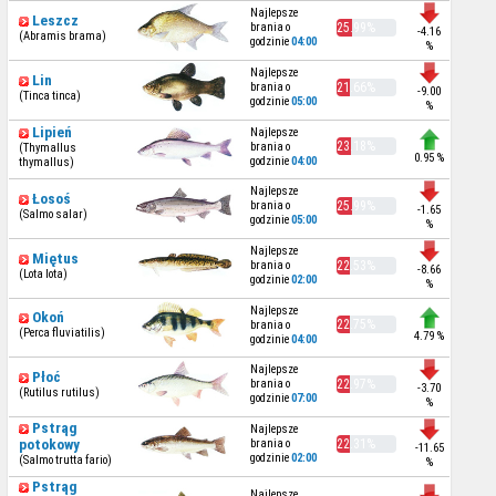
Najlepsze
Leszcz
brania o
25.99%
-4.16
(Abramis brama)
godzinie
04:00
%
Najlepsze
Lin
brania o
21.66%
-9.00
(Tinca tinca)
godzinie
05:00
%
Lipień
Najlepsze
23.18%
brania o
(Thymallus
0.95 %
godzinie
04:00
thymallus)
Najlepsze
Łosoś
brania o
25.99%
-1.65
(Salmo salar)
godzinie
05:00
%
Najlepsze
Miętus
brania o
22.53%
-8.66
(Lota lota)
godzinie
02:00
%
Najlepsze
Okoń
22.75%
brania o
(Perca fluviatilis)
4.79 %
godzinie
04:00
Najlepsze
Płoć
brania o
22.97%
-3.70
(Rutilus rutilus)
godzinie
07:00
%
Pstrąg
Najlepsze
potokowy
brania o
22.31%
-11.65
godzinie
02:00
(Salmo trutta fario)
%
Pstrąg
Najlepsze