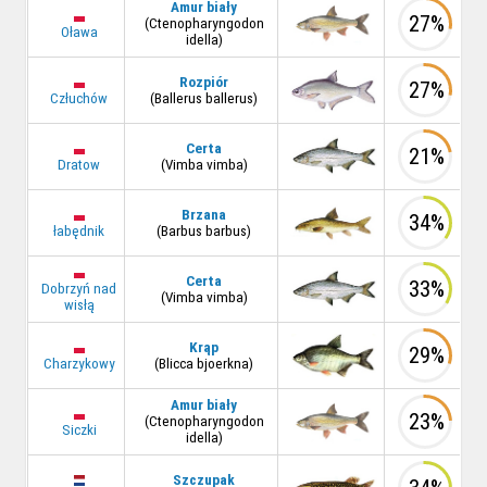
Amur biały
27%
(Ctenopharyngodon
Oława
idella)
Rozpiór
27%
Człuchów
(Ballerus ballerus)
Certa
21%
Dratow
(Vimba vimba)
Brzana
34%
łabędnik
(Barbus barbus)
Certa
33%
Dobrzyń nad
(Vimba vimba)
wisłą
Krąp
29%
Charzykowy
(Blicca bjoerkna)
Amur biały
23%
(Ctenopharyngodon
Siczki
idella)
Szczupak