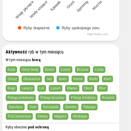
Mucha
Wody płynące
Wody stojące
Spławik
Grunt
Spinning
Ryby drapieżne
Ryby spokojnego żeru
Highcharts.com
Aktywność
ryb w tym miesiącu
W tym miesiącu
biorą
Karp
Amur biały
Boleń
Łosoś
Brzana
Certa
Dorsz
Głowacica
Jaź
Jelec
Karaś
Kiełb
Kleń
Krąp
Leszcz
Lin
Lipień
Miętus
Okoń
Płoć
Pstrąg potokowy
Pstrąg tęczowy
Pstrag źródlany
Rozpiór
Sandacz
Sum
Szczupak
Świnka
Tołpyga
Troć jeziorowa
Ukleja
Węgorz
Wzdręga
Ryby obecnie
pod ochroną