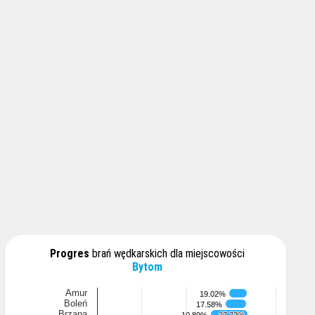
Progres
brań wędkarskich dla miejscowości
Bytom
Amur
19.02%
19.02%
Boleń
17.58%
17.58%
Brzana