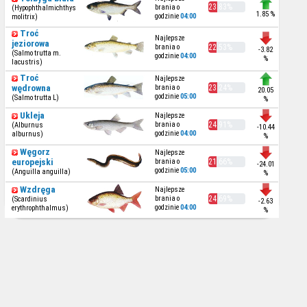
23.83%
brania o
(Hypophthalmichthys
1.85 %
godzinie
04:00
molitrix)
Troć
Najlepsze
jeziorowa
brania o
22.53%
-3.82
(Salmo trutta m.
godzinie
04:00
%
lacustris)
Troć
Najlepsze
wędrowna
brania o
23.24%
20.05
godzinie
05:00
(Salmo trutta L)
%
Ukleja
Najlepsze
brania o
24.91%
(Alburnus
-10.44
godzinie
04:00
alburnus)
%
Węgorz
Najlepsze
europejski
brania o
21.66%
-24.01
godzinie
05:00
(Anguilla anguilla)
%
Wzdręga
Najlepsze
brania o
24.69%
(Scardinius
-2.63
godzinie
04:00
erythrophthalmus)
%