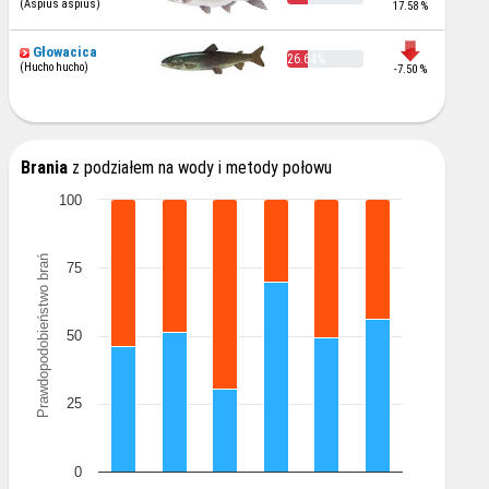
(Aspius aspius)
17.58 %
Głowacica
26.64%
(Hucho hucho)
-7.50 %
Brania
z podziałem na wody i metody połowu
100
Prawdopodobieństwo brań
75
50
25
0