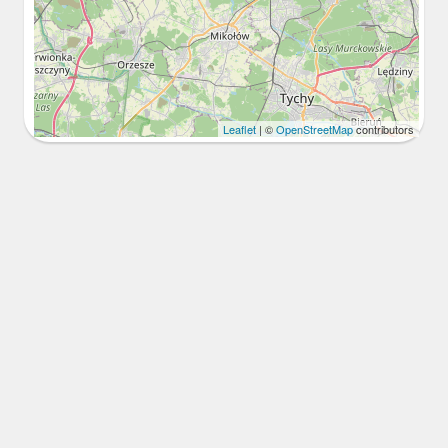
Leaflet
| ©
OpenStreetMap
contributors