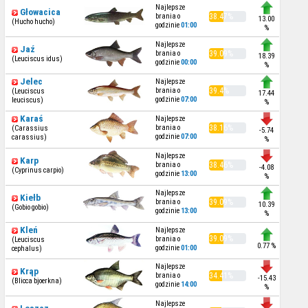
Najlepsze
Głowacica
brania o
38.47%
13.00
(Hucho hucho)
godzinie
01:00
%
Najlepsze
Jaź
brania o
39.09%
18.39
(Leuciscus idus)
godzinie
00:00
%
Jelec
Najlepsze
brania o
39.4%
(Leuciscus
17.44
godzinie
07:00
leuciscus)
%
Karaś
Najlepsze
brania o
38.16%
(Carassius
-5.74
godzinie
07:00
carassius)
%
Najlepsze
Karp
brania o
38.46%
-4.08
(Cyprinus carpio)
godzinie
13:00
%
Najlepsze
Kiełb
brania o
39.09%
10.39
(Gobio gobio)
godzinie
13:00
%
Kleń
Najlepsze
39.09%
brania o
(Leuciscus
0.77 %
godzinie
01:00
cephalus)
Najlepsze
Krąp
brania o
34.41%
-15.43
(Blicca bjoerkna)
godzinie
14:00
%
Najlepsze