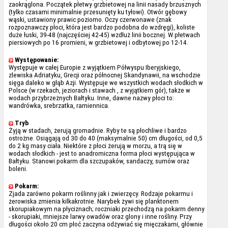
zaokrąglona. Początek płetwy grzbietowej na linii nasady brzusznych
(tylko czasami minimalnie przesunięty ku tyłowi). Otwór gębowy
wąski, ustawiony prawic poziomo. Oczy czerwonawe (znak
rozpoznawczy płoci, która jest bardzo podobna do wzdręgi), koliste
duże łuski, 39-48 (najczęściej 42-45) wzdłuż linii bocznej. W płetwach
piersiowych po 16 promieni, w grzbietowej i odbytowej po 12-14.
Występowanie:
Występuje w całej Europie z wyjątkiem Półwyspu Iberyjskiego,
zlewiska Adriatyku, Grecji oraz północnej Skandynawii, na wschodzie
sięga daleko w głąb Azji. Występuje we wszystkich wodach słodkich w
Polsce (w rzekach, jeziorach i stawach , z wyjątkiem gór), także w
wodach przybrzeżnych Bałtyku. Inne, dawne nazwy płoci to:
wandrówka, srebrzatka, ramiennica.
Tryb
Żyją w stadach, żerują gromadnie. Ryby te są płochliwe i bardzo
ostrożne. Osiągają od 30 do 40 (maksymalnie 50) cm długości, od 0,5
do 2 kg masy ciała. Niektóre z płoci żerują w morzu, a trą się w
wodach słodkich - jest to anadromiczna forma płoci występująca w
Bałtyku. Stanowi pokarm dla szczupaków, sandaczy, sumów oraz
boleni.
Pokarm:
Zjada zarówno pokarm roślinny jak i zwierzęcy. Rodzaje pokarmu i
żerowiska zmienia kilkakrotnie. Narybek żywi się planktonem
skorupiakowym na płyciznach; roczniaki przechodzą na pokarm denny
- skorupiaki, mniejsze larwy owadów oraz glony i inne rośliny. Przy
długości około 20 cm płoć zaczyna odżywiać się mięczakami, głównie