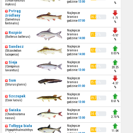
(Oncorhynchus
godzinie
13:00
%
mykiss)
Pstrąg
Najlepsze
źródlany
brania o
36.28%
-1.71
(Salvelinus
godzinie
07:00
%
fontinalis)
Najlepsze
Rozpiór
brania o
31.28%
-9.97
(Ballerus ballerus)
godzinie
14:00
%
Sandacz
Najlepsze
32.85%
brania o
(Stizostedion
0.03 %
godzinie
14:00
lucioperca)
Sieja
Najlepsze
brania o
36.69%
(Coregonus
20.25
godzinie
13:00
lavaretus)
%
Najlepsze
Sum
brania o
35.66%
-4.37
(Silurus glanis)
godzinie
01:00
%
Najlepsze
Szczupak
39.71%
brania o
(Esox lucius)
8.61 %
godzinie
13:00
Świnka
Najlepsze
34.4%
brania o
(Chondrostoma
2.70 %
godzinie
13:00
nasus)
Tołbyga biała
Najlepsze
brania o
36.88%
(Hypophthalmichthys
11.04