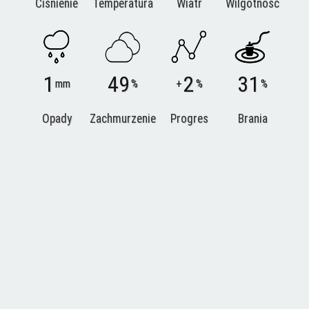
Ciśnienie
Temperatura
Wiatr
Wilgotność
1
49
2
31
mm
%
+
%
%
Opady
Zachmurzenie
Progres
Brania