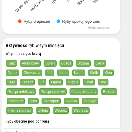
Wody płynące
Wody stojące
Ryby drapieżne
Ryby spokojnego żeru
Highcharts.com
Aktywność
ryb w tym miesiącu
W tym miesiącu
biorą
Karp
Amur biały
Boleń
Łosoś
Brzana
Certa
Dorsz
Głowacica
Jaź
Jelec
Karaś
Kiełb
Kleń
Krąp
Leszcz
Lin
Lipień
Miętus
Okoń
Płoć
Pstrąg potokowy
Pstrąg tęczowy
Pstrag źródlany
Rozpiór
Sandacz
Sum
Szczupak
Świnka
Tołpyga
Troć jeziorowa
Ukleja
Węgorz
Wzdręga
Ryby obecnie
pod ochroną