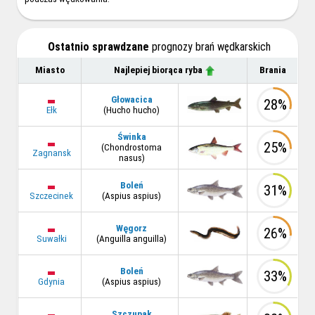
Ostatnio sprawdzane
prognozy brań wędkarskich
Miasto
Najlepiej biorąca ryba
Brania
Głowacica
28%
Ełk
(Hucho hucho)
Świnka
25%
(Chondrostoma
Zagnansk
nasus)
Boleń
31%
Szczecinek
(Aspius aspius)
Węgorz
26%
Suwałki
(Anguilla anguilla)
Boleń
33%
Gdynia
(Aspius aspius)
Szczupak