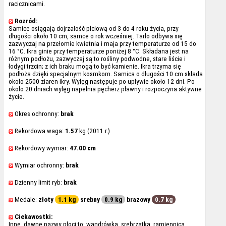
racicznicami.
Rozród:
Samice osiągają dojrzałość płciową od 3 do 4 roku życia, przy
długości około 10 cm, samce o rok wcześniej. Tarło odbywa się
zazwyczaj na przełomie kwietnia i maja przy temperaturze od 15 do
16 °C. Ikra ginie przy temperaturze poniżej 8 °C. Składana jest na
różnym podłożu, zazwyczaj są to rośliny podwodne, stare liście i
łodygi trzcin; z ich braku mogą to być kamienie. Ikra trzyma się
podłoża dzięki specjalnym kosmkom. Samica o długości 10 cm składa
około 2500 ziaren ikry. Wylęg następuje po upływie około 12 dni. Po
około 20 dniach wylęg napełnia pęcherz pławny i rozpoczyna aktywne
życie.
Okres ochronny:
brak
Rekordowa waga:
1.57
kg (2011 r.)
Rekordowy wymiar:
47.00 cm
Wymiar ochronny:
brak
Dzienny limit ryb:
brak
Medale:
złoty
1.1 kg
srebny
0.9 kg
brazowy
0.7 kg
Ciekawostki:
Inne, dawne nazwy płoci to: wandrówka, srebrzatka, ramiennica.