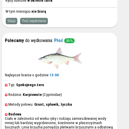
Ryby obecnie
w okresie tarła
W tym miesiącu
nie biorą
Sieja
Troć wędrowna
Polecamy
do wędkowania:
Płoć
39 %
Najlepsze brania o godzinie
13:00
Typ:
Spokojnego żeru
Rodzina:
Karpiowate
(Cyprinidae)
Metody połowu:
Grunt, spławik, tyczka
Budowa
Ciało w zależności od wieku ryby i rodzaju zamieszkiwanej wody
mniej lub bardziej wygrzbiecone, ścieśnione w płaszczyznach
bocznych. Linia brzucha pomiędzy płetwami brzusznymi a odbytową