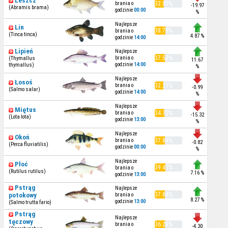
Leszcz
brania o
32.85%
-19.97
(Abramis brama)
godzinie
00:00
%
Najlepsze
Lin
38.79%
brania o
(Tinca tinca)
4.87 %
godzinie
14:00
Lipień
Najlepsze
brania o
37.53%
(Thymallus
11.67
godzinie
14:00
thymallus)
%
Najlepsze
Łosoś
brania o
32.21%
-0.99
(Salmo salar)
godzinie
14:00
%
Najlepsze
Miętus
brania o
34.72%
-15.32
(Lota lota)
godzinie
13:00
%
Najlepsze
Okoń
brania o
37.84%
-0.82
(Perca fluviatilis)
godzinie
00:00
%
Najlepsze
Płoć
39.41%
brania o
(Rutilus rutilus)
7.16 %
godzinie
13:00
Pstrąg
Najlepsze
37.84%
potokowy
brania o
8.27 %
godzinie
13:00
(Salmo trutta fario)
Pstrąg
Najlepsze
tęczowy
brania o
36.29%
-4.30