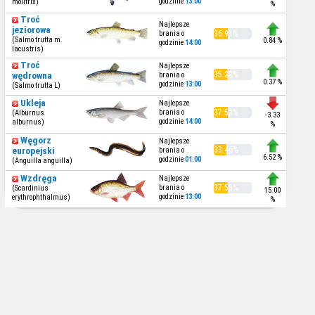
godzinie
13:00
molitrix)
%
Troć
Najlepsze
jeziorowa
brania o
36.91%
(Salmo trutta m.
0.84 %
godzinie
14:00
lacustris)
Troć
Najlepsze
35.22%
wędrowna
brania o
0.37 %
godzinie
13:00
(Salmo trutta L)
Ukleja
Najlepsze
brania o
37.53%
(Alburnus
-3.33
godzinie
14:00
alburnus)
%
Węgorz
Najlepsze
33.46%
europejski
brania o
6.52 %
godzinie
01:00
(Anguilla anguilla)
Wzdręga
Najlepsze
brania o
37.53%
(Scardinius
15.00
godzinie
13:00
erythrophthalmus)
%