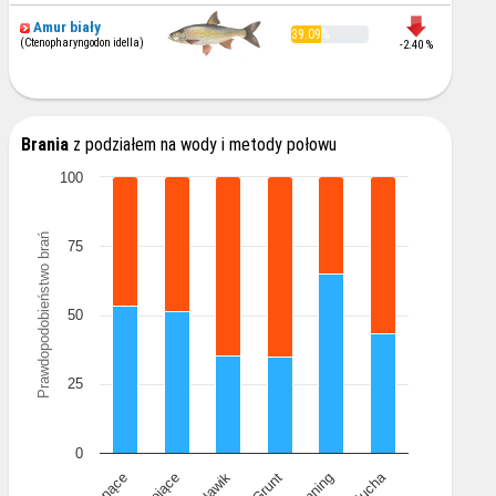
Amur biały
39.09%
(Ctenopharyngodon idella)
-2.40 %
Brania
z podziałem na wody i metody połowu
100
Prawdopodobieństwo brań
75
50
25
0
Mucha
Spławik
Grunt
Spinning