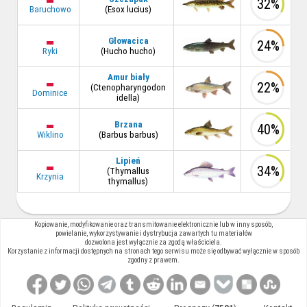
32%
Baruchowo
(Esox lucius)
Głowacica
24%
Ryki
(Hucho hucho)
Amur biały
22%
(Ctenopharyngodon
Dominice
idella)
Brzana
40%
Wiklino
(Barbus barbus)
Lipień
34%
(Thymallus
Krzynia
thymallus)
Kopiowanie, modyfikowanie oraz transmitowanie elektronicznie lub w inny sposób,
powielanie, wykorzystywanie i dystrybucja zawartych tu materiałów
dozwolona jest wyłącznie za zgodą właściciela.
Korzystanie z informacji dostępnych na stronach tego serwisu może się odbywać wyłącznie w sposób
zgodny z prawem.