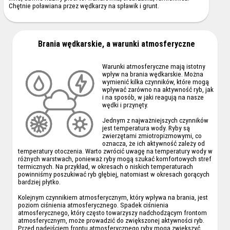
Chętnie poławiana przez wędkarzy na spławik i grunt.
Brania wędkarskie, a warunki atmosferyczne
Warunki atmosferyczne mają istotny
wpływ na brania wędkarskie. Można
wymienić kilka czynników, które mogą
wpływać zarówno na aktywność ryb, jak
i na sposób, w jaki reagują na nasze
wędki i przynęty.
Jednym z najważniejszych czynników
jest temperatura wody. Ryby są
zwierzętami zmiotropizmowymi, co
oznacza, że ich aktywność zależy od
temperatury otoczenia. Warto zwrócić uwagę na temperatury wody w
różnych warstwach, ponieważ ryby mogą szukać komfortowych stref
termicznych. Na przykład, w okresach o niskich temperaturach
powinniśmy poszukiwać ryb głębiej, natomiast w okresach gorących
bardziej płytko.
Kolejnym czynnikiem atmosferycznym, który wpływa na brania, jest
poziom ciśnienia atmosferycznego. Spadek ciśnienia
atmosferycznego, który często towarzyszy nadchodzącym frontom
atmosferycznym, może prowadzić do zwiększonej aktywności ryb.
Przed nadejściem frontu atmosferycznego ryby mogą zwiększyć