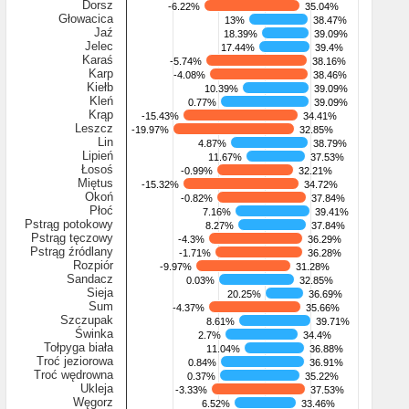
Dorsz
-6.22%
-6.22%
35.04%
35.04%
Głowacica
13%
13%
38.47%
38.47%
Jaź
18.39%
18.39%
39.09%
39.09%
Jelec
17.44%
17.44%
39.4%
39.4%
Karaś
-5.74%
-5.74%
38.16%
38.16%
Karp
-4.08%
-4.08%
38.46%
38.46%
Kiełb
10.39%
10.39%
39.09%
39.09%
Kleń
0.77%
0.77%
39.09%
39.09%
Krąp
-15.43%
-15.43%
34.41%
34.41%
Leszcz
-19.97%
-19.97%
32.85%
32.85%
Lin
4.87%
4.87%
38.79%
38.79%
Lipień
11.67%
11.67%
37.53%
37.53%
Łosoś
-0.99%
-0.99%
32.21%
32.21%
Miętus
-15.32%
-15.32%
34.72%
34.72%
Okoń
-0.82%
-0.82%
37.84%
37.84%
Płoć
7.16%
7.16%
39.41%
39.41%
Pstrąg potokowy
8.27%
8.27%
37.84%
37.84%
Pstrąg tęczowy
-4.3%
-4.3%
36.29%
36.29%
Pstrąg źródlany
-1.71%
-1.71%
36.28%
36.28%
Rozpiór
-9.97%
-9.97%
31.28%
31.28%
Sandacz
0.03%
0.03%
32.85%
32.85%
Sieja
20.25%
20.25%
36.69%
36.69%
Sum
-4.37%
-4.37%
35.66%
35.66%
Szczupak
8.61%
8.61%
39.71%
39.71%
Świnka
2.7%
2.7%
34.4%
34.4%
Tołpyga biała
11.04%
11.04%
36.88%
36.88%
Troć jeziorowa
0.84%
0.84%
36.91%
36.91%
Troć wędrowna
0.37%
0.37%
35.22%
35.22%
Ukleja
-3.33%
-3.33%
37.53%
37.53%
Węgorz
6.52%
6.52%
33.46%
33.46%