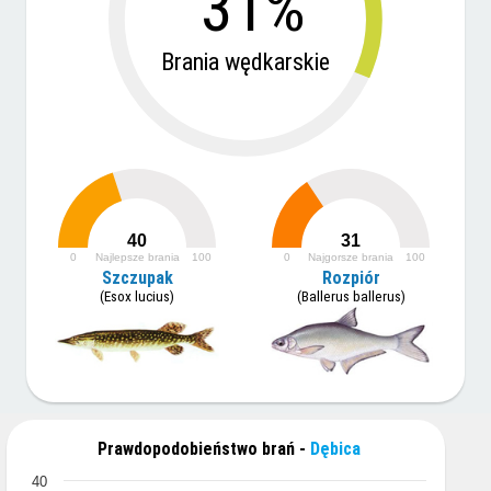
31%
Brania wędkarskie
40
31
0
Najlepsze brania
100
0
Najgorsze brania
100
Szczupak
Rozpiór
(Esox lucius)
(Ballerus ballerus)
Prawdopodobieństwo brań -
Dębica
40