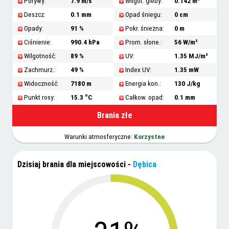
Porywy:
7.9 m/s
Wilgot. gleby:
0.142 m³
Deszcz:
0.1 mm
Opad śniegu:
0 cm
Opady:
91 %
Pokr. śnieżna:
0 m
Ciśnienie:
990.4 hPa
Prom. słone.:
56 W/m²
Wilgotność:
89 %
UV:
1.35 MJ/m²
Zachmurz.:
49 %
Index UV:
1.35 mW
Widoczność:
7180 m
Energia kon.:
130 J/kg
Punkt rosy:
15.3 °C
Całkow. opad:
0.1 mm
Brania złe
Warunki atmosferyczne:
Korzystne
Dzisiaj brania dla miejscowości
-
Dębica