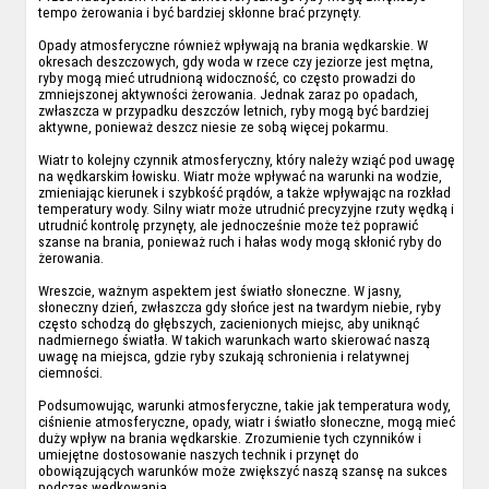
tempo żerowania i być bardziej skłonne brać przynęty.
Opady atmosferyczne również wpływają na brania wędkarskie. W
okresach deszczowych, gdy woda w rzece czy jeziorze jest mętna,
ryby mogą mieć utrudnioną widoczność, co często prowadzi do
zmniejszonej aktywności żerowania. Jednak zaraz po opadach,
zwłaszcza w przypadku deszczów letnich, ryby mogą być bardziej
aktywne, ponieważ deszcz niesie ze sobą więcej pokarmu.
Wiatr to kolejny czynnik atmosferyczny, który należy wziąć pod uwagę
na wędkarskim łowisku. Wiatr może wpływać na warunki na wodzie,
zmieniając kierunek i szybkość prądów, a także wpływając na rozkład
temperatury wody. Silny wiatr może utrudnić precyzyjne rzuty wędką i
utrudnić kontrolę przynęty, ale jednocześnie może też poprawić
szanse na brania, ponieważ ruch i hałas wody mogą skłonić ryby do
żerowania.
Wreszcie, ważnym aspektem jest światło słoneczne. W jasny,
słoneczny dzień, zwłaszcza gdy słońce jest na twardym niebie, ryby
często schodzą do głębszych, zacienionych miejsc, aby uniknąć
nadmiernego światła. W takich warunkach warto skierować naszą
uwagę na miejsca, gdzie ryby szukają schronienia i relatywnej
ciemności.
Podsumowując, warunki atmosferyczne, takie jak temperatura wody,
ciśnienie atmosferyczne, opady, wiatr i światło słoneczne, mogą mieć
duży wpływ na brania wędkarskie. Zrozumienie tych czynników i
umiejętne dostosowanie naszych technik i przynęt do
obowiązujących warunków może zwiększyć naszą szansę na sukces
podczas wędkowania.