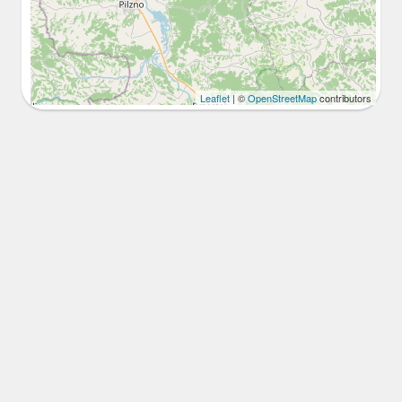
Leaflet
| ©
OpenStreetMap
contributors