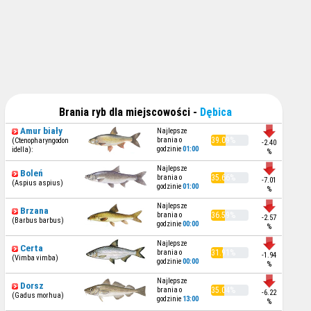
Brania ryb dla miejscowości -
Dębica
Amur biały
Najlepsze
brania o
39.09%
(Ctenopharyngodon
-2.40
godzinie
01:00
idella):
%
Najlepsze
Boleń
brania o
35.66%
-7.01
(Aspius aspius)
godzinie
01:00
%
Najlepsze
Brzana
brania o
36.59%
-2.57
(Barbus barbus)
godzinie
00:00
%
Najlepsze
Certa
brania o
31.91%
-1.94
(Vimba vimba)
godzinie
00:00
%
Najlepsze
Dorsz
brania o
35.04%
-6.22
(Gadus morhua)
godzinie
13:00
%