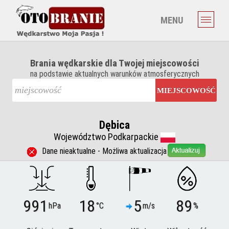
MENU
Brania wędkarskie dla Twojej miejscowości
na podstawie aktualnych warunków atmosferycznych
MIEJSCOWOŚĆ
Dębica
Województwo Podkarpackie
Dane nieaktualne - Możliwa aktualizacja
991
18
5
89
hPa
°C
m/s
%