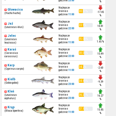
godzinie
23:00
%
Najlepsze
Głowacica
brania o
30.37%
-17.45
(Hucho hucho)
godzinie
11:00
%
Najlepsze
Jaź
brania o
33.9%
10.41
(Leuciscus idus)
godzinie
22:00
%
Jelec
Najlepsze
35.08%
brania o
(Leuciscus
1.65 %
godzinie
11:00
leuciscus)
Karaś
Najlepsze
brania o
38.03%
(Carassius
15.49
godzinie
22:00
carassius)
%
Najlepsze
Karp
brania o
34.2%
-2.60
(Cyprinus carpio)
godzinie
11:00
%
Najlepsze
Kiełb
brania o
34.49%
-9.39
(Gobio gobio)
godzinie
23:00
%
Kleń
Najlepsze
brania o
36.27%
(Leuciscus
16.27
godzinie
23:00
cephalus)
%
Najlepsze
Krąp
brania o
37.15%
15.85
(Blicca bjoerkna)
godzinie
11:00
%