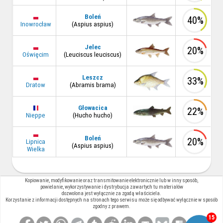
Boleń
40%
Inowrocław
(Aspius aspius)
Jelec
20%
Oświęcim
(Leuciscus leuciscus)
Leszcz
33%
Dratow
(Abramis brama)
Głowacica
22%
Nieppe
(Hucho hucho)
Boleń
20%
Lipnica
(Aspius aspius)
Wielka
Kopiowanie, modyfikowanie oraz transmitowanie elektronicznie lub w inny sposób,
powielanie, wykorzystywanie i dystrybucja zawartych tu materiałów
dozwolona jest wyłącznie za zgodą właściciela.
Korzystanie z informacji dostępnych na stronach tego serwisu może się odbywać wyłącznie w sposób
zgodny z prawem.
15