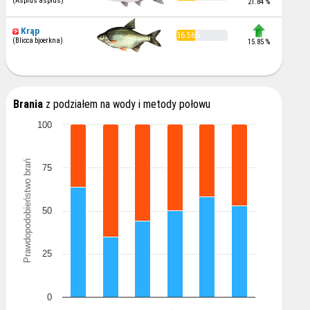
(Aspius aspius)
21.84 %
Krąp
36.56%
(Blicca bjoerkna)
15.85 %
Brania
z podziałem na wody i metody połowu
100
Prawdopodobieństwo brań
75
50
25
0