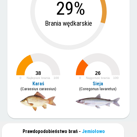
29%
Brania wędkarskie
38
26
0
Najlepsze brania
100
0
Najgorsze brania
100
Karaś
Sieja
(Carassius carassius)
(Coregonus lavaretus)
Prawdopodobieństwo brań -
Jemiołowo