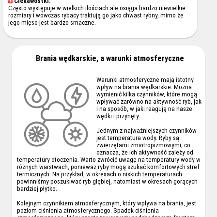
Ciekawostki:
Często występuje w wielkich ilościach ale osiąga bardzo niewielkie
rozmiary i wówczas rybacy traktują go jako chwast rybny, mimo że
jego mięso jest bardzo smaczne.
Brania wędkarskie, a warunki atmosferyczne
Warunki atmosferyczne mają istotny
wpływ na brania wędkarskie. Można
wymienić kilka czynników, które mogą
wpływać zarówno na aktywność ryb, jak
i na sposób, w jaki reagują na nasze
wędki i przynęty.
Jednym z najważniejszych czynników
jest temperatura wody. Ryby są
zwierzętami zmiotropizmowymi, co
oznacza, że ich aktywność zależy od
temperatury otoczenia. Warto zwrócić uwagę na temperatury wody w
różnych warstwach, ponieważ ryby mogą szukać komfortowych stref
termicznych. Na przykład, w okresach o niskich temperaturach
powinniśmy poszukiwać ryb głębiej, natomiast w okresach gorących
bardziej płytko.
Kolejnym czynnikiem atmosferycznym, który wpływa na brania, jest
poziom ciśnienia atmosferycznego. Spadek ciśnienia