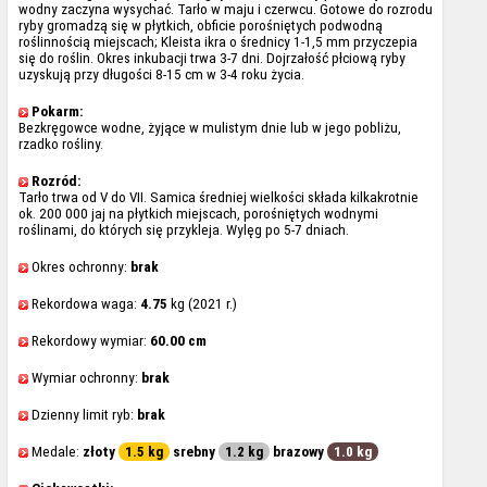
wodny zaczyna wysychać. Tarło w maju i czerwcu. Gotowe do rozrodu
ryby gromadzą się w płytkich, obficie porośniętych podwodną
roślinnością miejscach; Kleista ikra o średnicy 1-1,5 mm przyczepia
się do roślin. Okres inkubacji trwa 3-7 dni. Dojrzałość płciową ryby
uzyskują przy długości 8-15 cm w 3-4 roku życia.
Pokarm:
Bezkręgowce wodne, żyjące w mulistym dnie lub w jego pobliżu,
rzadko rośliny.
Rozród:
Tarło trwa od V do VII. Samica średniej wielkości składa kilkakrotnie
ok. 200 000 jaj na płytkich miejscach, porośniętych wodnymi
roślinami, do których się przykleja. Wylęg po 5-7 dniach.
Okres ochronny:
brak
Rekordowa waga:
4.75
kg (2021 r.)
Rekordowy wymiar:
60.00 cm
Wymiar ochronny:
brak
Dzienny limit ryb:
brak
Medale:
złoty
1.5 kg
srebny
1.2 kg
brazowy
1.0 kg