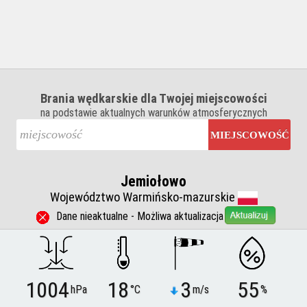
Brania wędkarskie dla Twojej miejscowości
na podstawie aktualnych warunków atmosferycznych
MIEJSCOWOŚĆ
Jemiołowo
Województwo Warmińsko-mazurskie
Dane nieaktualne - Możliwa aktualizacja
1004
18
3
55
hPa
°C
m/s
%