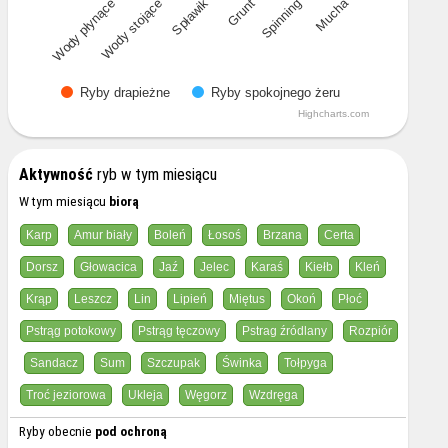
Mucha
Wody płynące
Wody stojące
Spławik
Grunt
Spinning
Ryby drapieżne
Ryby spokojnego żeru
Highcharts.com
Aktywność
ryb w tym miesiącu
W tym miesiącu
biorą
Karp
Amur biały
Boleń
Łosoś
Brzana
Certa
Dorsz
Głowacica
Jaź
Jelec
Karaś
Kiełb
Kleń
Krąp
Leszcz
Lin
Lipień
Miętus
Okoń
Płoć
Pstrąg potokowy
Pstrąg tęczowy
Pstrag źródlany
Rozpiór
Sandacz
Sum
Szczupak
Świnka
Tołpyga
Troć jeziorowa
Ukleja
Węgorz
Wzdręga
Ryby obecnie
pod ochroną