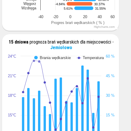
Węgorz
-4.84%
-4.84%
30.37%
30.37%
Wzdręga
5.61%
5.61%
31.55%
31.55%
-40
-20
0
20
40
60
Progres brań wędkarskich ( % )
Highcharts.com
15 dniowa
prognoza brań wędkarskich dla miejscowości -
Jemiołowo
24°C
60 %
Brania wędkarskie
Temperatura
21°C
45 %
18°C
30 %
15°C
15 %