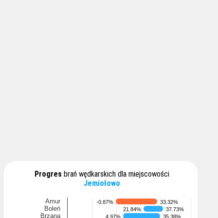
Progres
brań wędkarskich dla miejscowości
Jemiołowo
Amur
-0.87%
-0.87%
33.32%
33.32%
Boleń
21.84%
21.84%
37.73%
37.73%
Brzana
4.97%
4.97%
35.38%
35.38%