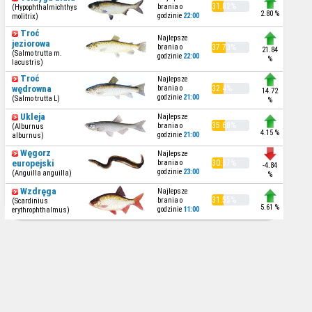
31.82%
brania o
(Hypophthalmichthys
2.80 %
godzinie
22:00
molitrix)
Troć
Najlepsze
jeziorowa
brania o
37.73%
21.84
(Salmo trutta m.
godzinie
22:00
%
lacustris)
Troć
Najlepsze
wędrowna
brania o
32.4%
14.72
godzinie
21:00
(Salmo trutta L)
%
Ukleja
Najlepsze
35.68%
brania o
(Alburnus
4.15 %
godzinie
21:00
alburnus)
Węgorz
Najlepsze
europejski
brania o
30.37%
-4.84
godzinie
23:00
(Anguilla anguilla)
%
Wzdręga
Najlepsze
31.55%
brania o
(Scardinius
5.61 %
godzinie
11:00
erythrophthalmus)