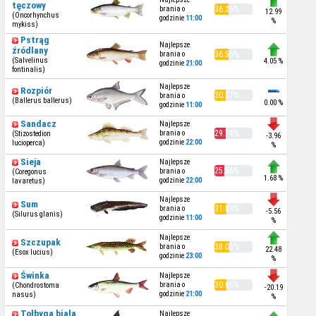
tęczowy
brania o
36.26%
12.99
(Oncorhynchus
godzinie
11:00
%
mykiss)
Pstrąg
Najlepsze
źródlany
brania o
36.56%
(Salvelinus
4.05 %
godzinie
21:00
fontinalis)
Najlepsze
Rozpiór
30.37%
brania o
(Ballerus ballerus)
0.00 %
godzinie
11:00
Sandacz
Najlepsze
brania o
29.78%
(Stizostedion
-3.96
godzinie
22:00
lucioperca)
%
Sieja
Najlepsze
25.66%
brania o
(Coregonus
1.68 %
godzinie
22:00
lavaretus)
Najlepsze
Sum
brania o
31.84%
-5.56
(Silurus glanis)
godzinie
11:00
%
Najlepsze
Szczupak
brania o
38.03%
22.48
(Esox lucius)
godzinie
23:00
%
Świnka
Najlepsze
brania o
30.66%
(Chondrostoma
-20.19
godzinie
21:00
nasus)
%
Tołbyga biała
Najlepsze