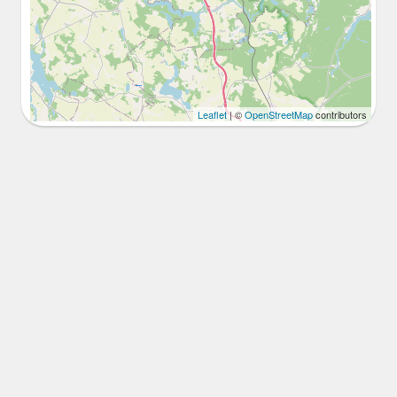
Leaflet
| ©
OpenStreetMap
contributors