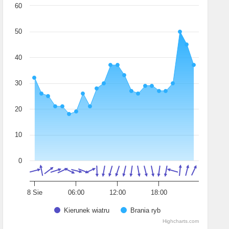
60
50
40
30
20
10
0
8 Sie
06:00
12:00
18:00
Kierunek wiatru
Brania ryb
Highcharts.com