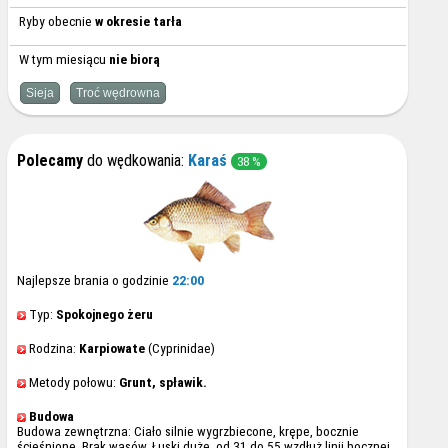
Ryby obecnie
w okresie tarła
W tym miesiącu
nie biorą
Sieja
Troć wędrowna
Polecamy
do wędkowania:
Karaś
38 %
Najlepsze brania o godzinie
22:00
Typ:
Spokojnego żeru
Rodzina:
Karpiowate
(Cyprinidae)
Metody połowu:
Grunt, spławik.
Budowa
Budowa zewnętrzna: Ciało silnie wygrzbiecone, krępe, bocznie
ścieśnione. Brak wąsów. Łuski duże, od 31 do 55 wzdłuż linii bocznej.