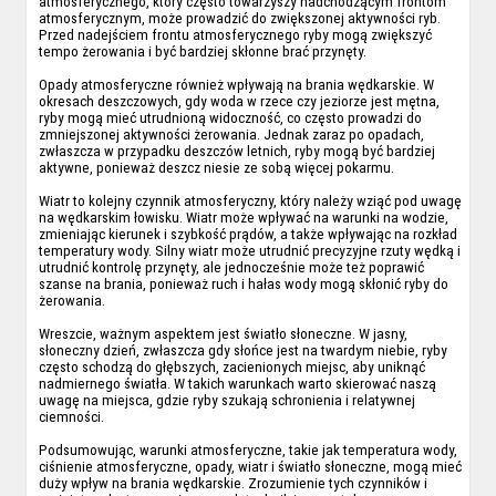
atmosferycznego, który często towarzyszy nadchodzącym frontom
atmosferycznym, może prowadzić do zwiększonej aktywności ryb.
Przed nadejściem frontu atmosferycznego ryby mogą zwiększyć
tempo żerowania i być bardziej skłonne brać przynęty.
Opady atmosferyczne również wpływają na brania wędkarskie. W
okresach deszczowych, gdy woda w rzece czy jeziorze jest mętna,
ryby mogą mieć utrudnioną widoczność, co często prowadzi do
zmniejszonej aktywności żerowania. Jednak zaraz po opadach,
zwłaszcza w przypadku deszczów letnich, ryby mogą być bardziej
aktywne, ponieważ deszcz niesie ze sobą więcej pokarmu.
Wiatr to kolejny czynnik atmosferyczny, który należy wziąć pod uwagę
na wędkarskim łowisku. Wiatr może wpływać na warunki na wodzie,
zmieniając kierunek i szybkość prądów, a także wpływając na rozkład
temperatury wody. Silny wiatr może utrudnić precyzyjne rzuty wędką i
utrudnić kontrolę przynęty, ale jednocześnie może też poprawić
szanse na brania, ponieważ ruch i hałas wody mogą skłonić ryby do
żerowania.
Wreszcie, ważnym aspektem jest światło słoneczne. W jasny,
słoneczny dzień, zwłaszcza gdy słońce jest na twardym niebie, ryby
często schodzą do głębszych, zacienionych miejsc, aby uniknąć
nadmiernego światła. W takich warunkach warto skierować naszą
uwagę na miejsca, gdzie ryby szukają schronienia i relatywnej
ciemności.
Podsumowując, warunki atmosferyczne, takie jak temperatura wody,
ciśnienie atmosferyczne, opady, wiatr i światło słoneczne, mogą mieć
duży wpływ na brania wędkarskie. Zrozumienie tych czynników i