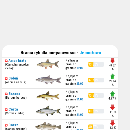
Brania ryb dla miejscowości -
Jemiołowo
Amur biały
Najlepsze
brania o
33.32%
(Ctenopharyngodon
-0.87
godzinie
11:00
idella):
%
Najlepsze
Boleń
brania o
37.73%
21.84
(Aspius aspius)
godzinie
23:00
%
Najlepsze
Brzana
35.38%
brania o
(Barbus barbus)
4.97 %
godzinie
11:00
Najlepsze
Certa
brania o
33.62%
-11.36
(Vimba vimba)
godzinie
21:00
%
Najlepsze
Dorsz
brania o
30.37%
-13.57
(Gadus morhua)