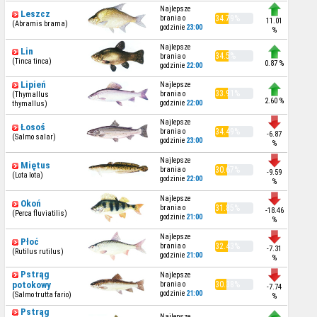
Najlepsze
Leszcz
brania o
34.79%
11.01
(Abramis brama)
godzinie
23:00
%
Najlepsze
Lin
34.5%
brania o
(Tinca tinca)
0.87 %
godzinie
22:00
Lipień
Najlepsze
33.91%
brania o
(Thymallus
2.60 %
godzinie
22:00
thymallus)
Najlepsze
Łosoś
brania o
34.49%
-6.87
(Salmo salar)
godzinie
23:00
%
Najlepsze
Miętus
brania o
30.67%
-9.59
(Lota lota)
godzinie
22:00
%
Najlepsze
Okoń
brania o
31.85%
-18.46
(Perca fluviatilis)
godzinie
21:00
%
Najlepsze
Płoć
brania o
32.43%
-7.31
(Rutilus rutilus)
godzinie
21:00
%
Pstrąg
Najlepsze
potokowy
brania o
30.38%
-7.74
godzinie
21:00
(Salmo trutta fario)
%
Pstrąg
Najlepsze