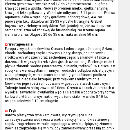
Płetwa grzbietowa wysoka z od 17 do 25 promieniami. Jej górna
krawęddź jest wypukła. Pierwszy promień miękki, giętki, na tylnej
krawędzi lekko piłkowany. W płetwie odbytowej 8-11 promieni. Płetwa
ogonowa lekko wcięta. Zęby gardłowe jednorzędowe, 4-4. Na
pierwszym łuku skrzelowym 23-33 wyrostki filtracyjne. Grzbiet
brązowawy z zielonym połyskiem. Boki jaśniejsze, żółtawobrązowe.
Strona brzuszna od żółtawej do brudnobiałej. Na trzonie ogona
ciemna plama. Długość 20 do 35 cm. maksymalnie 50 cm.
Występowanie:
Europa z wyjątkiem zlewiska Oceanu Lodowatego, północnej Szkocji,
Irlandii, zachodniej części Półwyspu Iberyjskiego, południwych i
środkowych Włoszech oraz zachodniej części Bałkanów, a także w
dorzeczach większych rzek syberyjskich aż po Lenę. Preferuje małe i
płytkie zbiorniki wodne (starorzecza, glinianki, torfianki). W Polsce jest
spotykany we wszystkich nizinnych wodach śródlądowych, stojących i
wolno płynących, w miejscach o porośniętym roślinami podłożu.
Przebywa niedaleko brzegów, przy miękkim i mulistym dnie.
Niewielkie jego ilości są hodowane w gospodarstwach stawowych.
Toleruje bardzo niską zawartość tlenu. Często w takich zbiornikach o
wysokiej zawartości dwutlenku węgla i siarczku wodoru tworzy formę
karłowatą która ma wysmukłe, wydłużone ciało i w wieku 8-10 lat
osiąga zaledwie 9-10 cm długości.
Tryb
Bardzo plastyczna ryba karpiowata, wytrzymująca silne
zanieczyszczenia wody oraz wysokie deficyty tlenu. Okres zimowy
spędza zagrzebana w mule, zapadając w swoistą śpiączkę zimową.
Również zagrzebuje się w nim, gdy zamieszkiwany przez nią zbiornik