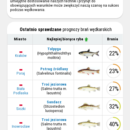
umiejętne dostosowanie naszych technik i przynęt do
obowiązujących warunków może zwiększyć naszą szansę na sukces
podczas wędkowania.
Ostatnio sprawdzane
prognozy brań wędkarskich
Miasto
Najlepiej biorąca ryba
Brania
Tołpyga
22%
(Hypophthalmichthys
Kraków
molitrix)
Pstrag źródlany
23%
Poraj
(Salvelinus fontinalis)
Troć jeziorowa
27%
Biała
(Salmo trutta m.
Podlaska
lacustris)
Sandacz
32%
(Stizostedion
Siczki
lucioperca)
Troć jeziorowa
40%
(Salmo trutta m.
Inowroclaw
lacustris)