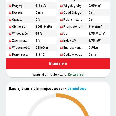
Porywy:
5.3 m/s
Wilgot. gleby:
0.056 m³
Deszcz:
0 mm
Opad śniegu:
0 cm
Opady:
0 %
Pokr. śnieżna:
0 m
Ciśnienie:
1003.9 hPa
Prom. słone.:
316 W/m²
Wilgotność:
55 %
UV:
1.75 MJ/m²
Zachmurz.:
9 %
Index UV:
1.75 mW
Widoczność:
22860 m
Energia kon.:
0 J/kg
Punkt rosy:
8.8 °C
Całkow. opad:
0 mm
Brania złe
Warunki atmosferyczne:
Korzystne
Dzisiaj brania dla miejscowości
-
Jemiołowo