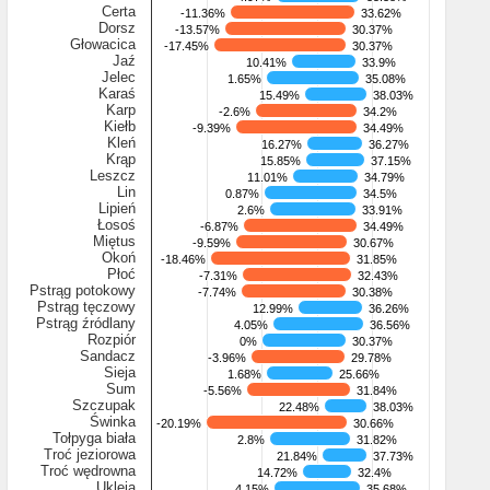
Certa
-11.36%
-11.36%
33.62%
33.62%
Dorsz
-13.57%
-13.57%
30.37%
30.37%
Głowacica
-17.45%
-17.45%
30.37%
30.37%
Jaź
10.41%
10.41%
33.9%
33.9%
Jelec
1.65%
1.65%
35.08%
35.08%
Karaś
15.49%
15.49%
38.03%
38.03%
Karp
-2.6%
-2.6%
34.2%
34.2%
Kiełb
-9.39%
-9.39%
34.49%
34.49%
Kleń
16.27%
16.27%
36.27%
36.27%
Krąp
15.85%
15.85%
37.15%
37.15%
Leszcz
11.01%
11.01%
34.79%
34.79%
Lin
0.87%
0.87%
34.5%
34.5%
Lipień
2.6%
2.6%
33.91%
33.91%
Łosoś
-6.87%
-6.87%
34.49%
34.49%
Miętus
-9.59%
-9.59%
30.67%
30.67%
Okoń
-18.46%
-18.46%
31.85%
31.85%
Płoć
-7.31%
-7.31%
32.43%
32.43%
Pstrąg potokowy
-7.74%
-7.74%
30.38%
30.38%
Pstrąg tęczowy
12.99%
12.99%
36.26%
36.26%
Pstrąg źródlany
4.05%
4.05%
36.56%
36.56%
Rozpiór
0%
0%
30.37%
30.37%
Sandacz
-3.96%
-3.96%
29.78%
29.78%
Sieja
1.68%
1.68%
25.66%
25.66%
Sum
-5.56%
-5.56%
31.84%
31.84%
Szczupak
22.48%
22.48%
38.03%
38.03%
Świnka
-20.19%
-20.19%
30.66%
30.66%
Tołpyga biała
2.8%
2.8%
31.82%
31.82%
Troć jeziorowa
21.84%
21.84%
37.73%
37.73%
Troć wędrowna
14.72%
14.72%
32.4%
32.4%
Ukleja
4.15%
4.15%
35.68%
35.68%