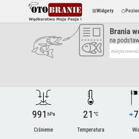
Widgety
Pozio
Brania w
na podstaw
991
21
7
hPa
°C
Ciśnienie
Temperatura
Wia