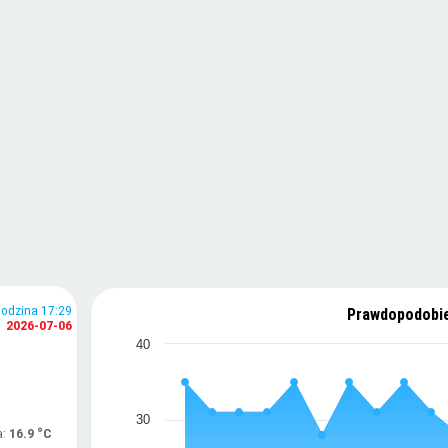
odzina 17:29
Prawdopodobie
2026-07-06
40
30
a:
16.9 °C