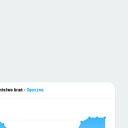
ństwo brań -
Opoczno