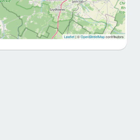
Leaflet
| ©
OpenStreetMap
contributors