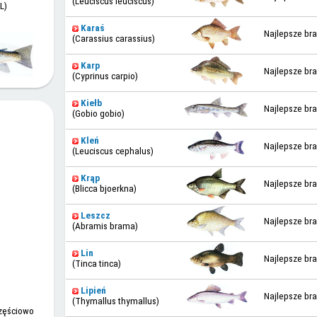
(Leuciscus leuciscus)
L)
Karaś
Najlepsze bra
(Carassius carassius)
Karp
Najlepsze bra
(Cyprinus carpio)
Kiełb
Najlepsze bra
(Gobio gobio)
Kleń
Najlepsze bra
(Leuciscus cephalus)
Krąp
Najlepsze bra
(Blicca bjoerkna)
Leszcz
Najlepsze bra
(Abramis brama)
Lin
Najlepsze bra
(Tinca tinca)
Lipień
Najlepsze bra
(Thymallus thymallus)
częściowo