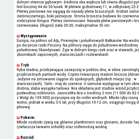
dolnym otworze gębowym. średnica oka większa lub równa długości py
linii bocznej 44 do 50 łusek. W płetwie grzbietowej 11, w odbytowej 22-
Płetwy piersiowe nie sięgają do nasady płetw brzusznych. Grzbiet zielo
zielonoczarnego; boki jaśniejsze. Strona brzuszna biaława do czerwona
srebrzyście lśniąca. Płetwy ciemnoszare. Nasada płetw piersiowych i b
czerwonawa. Długość ciała 20-30, maksymalnie 35 cm.
Występowanie:
Europa, na północ od Alp, Pirenejów i południowych Bałkanów. Na wsch
po dorzecze rzeki Peczory. Na północy sięga do południowo-wschodniej A
południowej Skandynawii. Żyje w dolnym biegu rzek oraz w stawach, jez
zbiornikach zaporowych, starorzeczach i rozlewiskach.
Tryb
Ryba stadna, przebywająca zazwyczaj w pobliżu dna, w silnie zarośnięt
przybrzeżnych partiach wody. Często towarzyszy stadom leszcza (Abra
Jedynie na zimowanie ciągnie do spokojnych, głębokich miejsc (np.: w
starorzeczach). Tarło - maj do czerwca. U samców występuje w tym okr
drobna, słaba wysypka tarłowa. Ikra składana jest stadnie wśród przybrz
podwodnej roślinności. Jasnożółta ikra o średnicy 2 mm (11 000 do 82 0
z Wołgi do 109 000) przyczepia się do roślin wodnych. Młode ryby rosną
wolno, jednak w wieku 3-5 lat, przy długości 10-12 cm, osiągnąć mogą d
płciową.
Pokarm:
Młode osobniki żywią się głównie planktonem oraz glonami, dorosłe f
(zwłaszcza larwami ochotki) oraz roślinnością wodną.
Rozród: