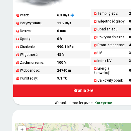
Temp. gleby:
2
Wiatr:
6.3 m/s
Wilgotność gleby:
0
Porywy wiatru:
11.2 m/s
Opad śniegu:
0
Deszcz:
0 mm
Pokrywa śnieżna:
0
Opady:
0 %
Prom. słoneczne:
4
Ciśnienie:
990.1 hPa
UV:
3
Wilgotność:
48 %
Index UV:
3
Zachmurzenie:
100 %
Energia
Widoczność:
24740 m
0
konwekcji:
Punkt rosy:
9.1 °C
Całkowity opad:
Brania złe
Warunki atmosferyczne:
Korzystne
+