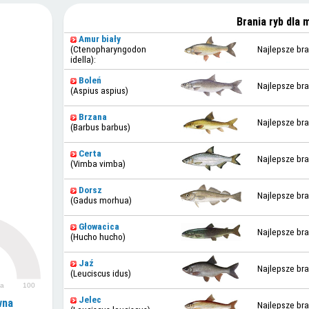
Brania ryb dla 
Amur biały
(Ctenopharyngodon
Najlepsze bra
idella):
Boleń
Najlepsze bra
(Aspius aspius)
Brzana
Najlepsze bra
(Barbus barbus)
Certa
Najlepsze bra
(Vimba vimba)
Dorsz
Najlepsze bra
(Gadus morhua)
Głowacica
Najlepsze bra
(Hucho hucho)
Jaź
Najlepsze bra
(Leuciscus idus)
ia
100
Jelec
wna
Najlepsze bra