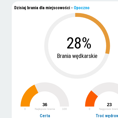
Dzisiaj brania dla miejscowości
-
Opoczno
28%
Brania wędkarskie
36
23
0
Najlepsze brania
100
0
Najgorsze bran
Certa
Troć wędro