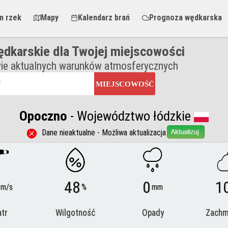
m rzek
Mapy
Kalendarz brań
Prognoza wędkarska
ędkarskie dla Twojej miejscowości
ie aktualnych warunków atmosferycznych
MIEJSCOWOŚĆ
Opoczno
- Województwo łódzkie
Dane nieaktualne - Możliwa aktualizacja
48
0
1
m/s
%
mm
tr
Wilgotność
Opady
Zachm