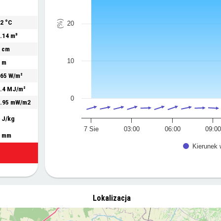
(%)
2 °C
20
.14 m³
 cm
10
 m
65 W/m²
.4 MJ/m²
0
.95 mW/m2
 J/kg
7 Sie
03:00
06:00
09:00
0 mm
Kierunek 
Lokalizacja