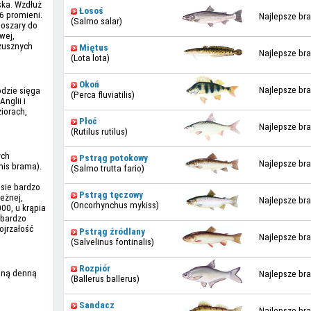
ska. Wzdłuż
Łosoś
26 promieni.
Najlepsze bra
(Salmo salar)
noszary do
wej,
rzusznych
Miętus
Najlepsze bra
(Lota lota)
Okoń
Najlepsze bra
odzie sięga
(Perca fluviatilis)
nglii i
iorach,
Płoć
Najlepsze bra
(Rutilus rutilus)
ych
Pstrąg potokowy
Najlepsze bra
mis brama).
(Salmo trutta fario)
esie bardzo
Pstrąg tęczowy
eżnej,
Najlepsze bra
(Oncorhynchus mykiss)
00, u krąpia
 bardzo
ojrzałość
Pstrąg źródlany
Najlepsze bra
(Salvelinus fontinalis)
Rozpiór
auną denną
Najlepsze bra
(Ballerus ballerus)
Sandacz
Najlepsze bra