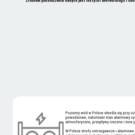
Źródłem pochodzenia danych jest Instytut Meteorologii i Go
Poziomy wód w Polsce określa się przy u
powodziowe, natomiast stan alarmowy syg
atmosferyczne, przepływy rzeczne i inne
W Polsce strefy ostrzegawcze i alarmowe