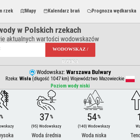
m rzek
Mapy
Kalendarz brań
Prognoza wędkarska
ody w Polskich rzekach
ie aktualnych wartości wodowskazów
WODOWSKAZ /
RZEKA
Wodowskaz:
Warszawa Bulwary
Rzeka:
Wisła
(długość 1047 km) Województwo Mazowieckie
Poziom wody niski
37
54
%
%
%
owskazy
(95) Wodowskazy
(140) Wodowskazy
Wz
wysoka
Woda średnia
Woda niska
Ten