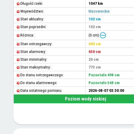
Długość rzeki:
1047 km
Województwo:
Mazowieckie
Stan aktualny:
102 cm
Stan poprzedni:
102 cm
(0 cm)
Różnica:
Stan ostrzegawczy:
600 cm
Stan alarmowy:
650 cm
Stan minimalny:
26 cm
Stan maksymalny:
773 cm
Do stanu ostrzegawczego:
Pozostało 498 cm
Do stanu alarmowego:
Pozostało 548 cm
Data ostatniego pomiaru:
2026-08-07 03:30:00
Poziom wody niskiej