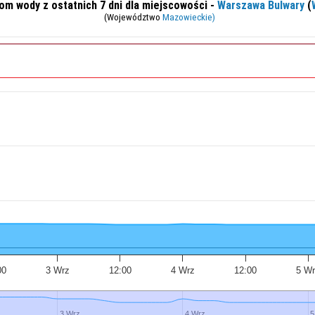
om wody z ostatnich 7 dni dla miejscowości -
Warszawa Bulwary
(
(Województwo
Mazowieckie)
00
3 Wrz
12:00
4 Wrz
12:00
5 W
3 Wrz
3 Wrz
4 Wrz
4 Wrz
5
5