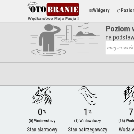
Widgety
Pozio
Poziom w
na podstaw
0
1
7
%
%
(0) Wodowskazy
(1) Wodowskazy
(16) Wod
Stan alarmowy
Stan ostrzegawczy
Woda 