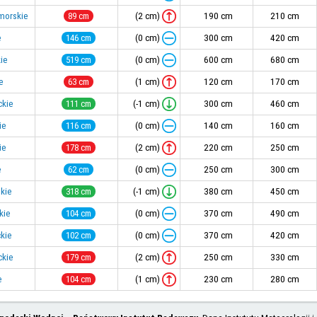
(2 cm)
morskie
89 cm
190 cm
210 cm
(0 cm)
e
146 cm
300 cm
420 cm
(0 cm)
ie
519 cm
600 cm
680 cm
(1 cm)
e
63 cm
120 cm
170 cm
(-1 cm)
ckie
111 cm
300 cm
460 cm
(0 cm)
ie
116 cm
140 cm
160 cm
(2 cm)
ie
178 cm
220 cm
250 cm
(0 cm)
e
62 cm
250 cm
300 cm
(-1 cm)
kie
318 cm
380 cm
450 cm
(0 cm)
kie
104 cm
370 cm
490 cm
(0 cm)
kie
102 cm
370 cm
420 cm
(2 cm)
ckie
179 cm
250 cm
330 cm
(1 cm)
e
104 cm
230 cm
280 cm