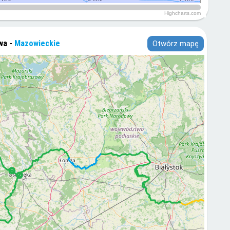
Highcharts.com
wa -
Mazowieckie
Otwórz mapę