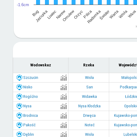
-1.6cm
Świder
Jeziorka
Omulew
Radomka
Wisła
Narew
Pilica
Warta
Wkr
Bug
Liwiec
Orzyc
Wodowskaz
Rzeka
Wojewódz
Szczucin
Wisła
Małopols
Nisko
San
Podkarpa
Rogóźno
Widawka
Łódzki
Nysa
Nysa Kłodzka
Opolski
Brodnica
Drwęca
Kujawsko-po
Pakość
Noteć
Kujawsko-po
Dęblin
Wisła
Lubelsk