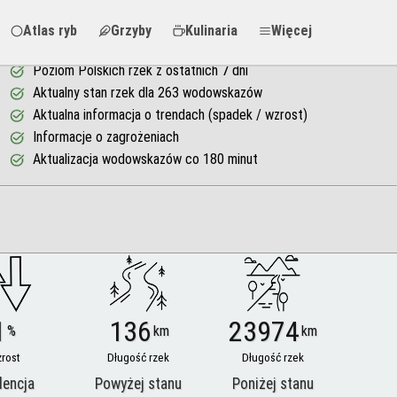
Atlas ryb
Grzyby
Kulinaria
Więcej
Poziom Polskich rzek z ostatnich 7 dni
Aktualny stan rzek dla 263 wodowskazów
Aktualna informacja o trendach (spadek / wzrost)
Informacje o zagrożeniach
Aktualizacja wodowskazów co 180 minut
1
136
23974
%
km
km
rost
Długość rzek
Długość rzek
dencja
Powyżej stanu
Poniżej stanu