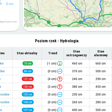
0 cm
a
Highcharts.com
Poziom rzek - Hydrologia
Stan
Stan
two
Stan aktualny
Trend
ostrzegawczy
alarmowy
(-1 cm)
kie
75 cm
460 cm
660 cm
(0 cm)
ckie
86 cm
370 cm
500 cm
(4 cm)
e
131 cm
240 cm
290 cm
(2 cm)
e
150 cm
380 cm
450 cm
(0 cm)
morskie
105 cm
230 cm
260 cm
(0 cm)
morskie
168 cm
260 cm
280 cm
(0 cm)
ie
107 cm
400 cm
500 cm