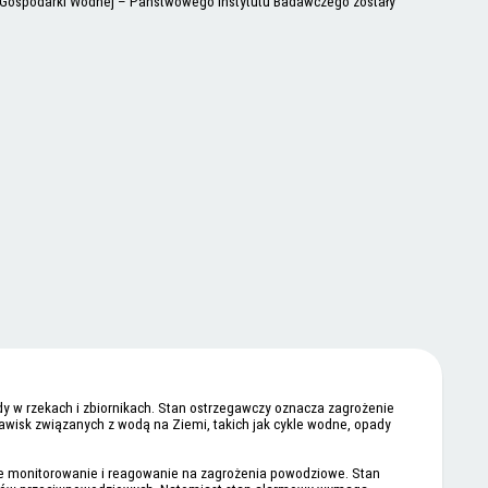
 i Gospodarki Wodnej – Państwowego Instytutu Badawczego zostały
y w rzekach i zbiornikach. Stan ostrzegawczy oznacza zagrożenie
wisk związanych z wodą na Ziemi, takich jak cykle wodne, opady
ne monitorowanie i reagowanie na zagrożenia powodziowe. Stan