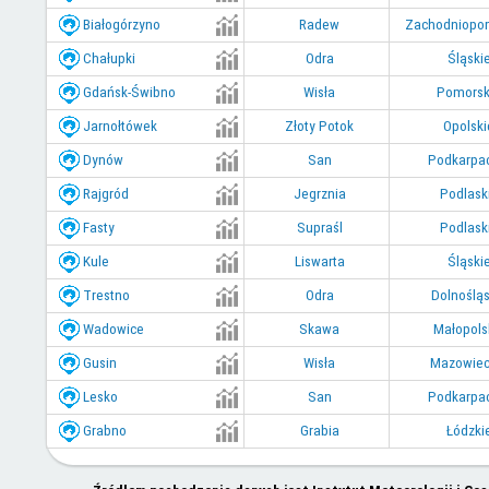
Białogórzyno
Radew
Zachodniopo
Chałupki
Odra
Śląski
Gdańsk-Świbno
Wisła
Pomorsk
Jarnołtówek
Złoty Potok
Opolski
Dynów
San
Podkarpa
Rajgród
Jegrznia
Podlask
Fasty
Supraśl
Podlask
Kule
Liswarta
Śląski
Trestno
Odra
Dolnośląs
Wadowice
Skawa
Małopols
Gusin
Wisła
Mazowiec
Lesko
San
Podkarpa
Grabno
Grabia
Łódzki