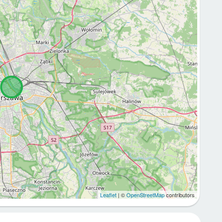
Leaflet
| ©
OpenStreetMap
contributors