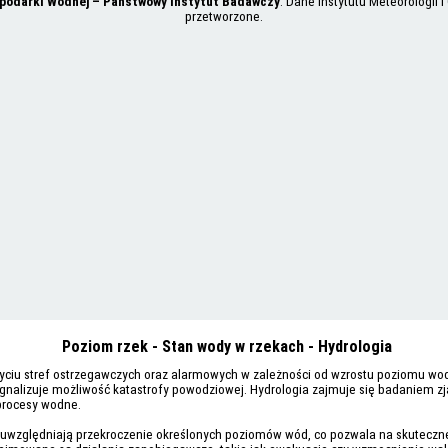
spodarki Wodnej – Państwowy Instytut Badawczy
. Dane Instytutu Meteorologii
przetworzone.
Poziom rzek - Stan wody w rzekach - Hydrologia
życiu stref ostrzegawczych oraz alarmowych w zależności od wzrostu poziomu wod
nalizuje możliwość katastrofy powodziowej. Hydrologia zajmuje się badaniem zja
 procesy wodne.
 uwzględniają przekroczenie określonych poziomów wód, co pozwala na skutecz