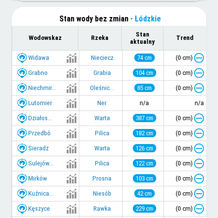
Stan wody bez zmian
-
Łódzkie
Stan
Wodowskaz
Rzeka
Trend
aktualny
Widawa
(0 cm)
Nieciecz
74 cm
Grabno
(0 cm)
Grabia
104 cm
Niechmir...
(0 cm)
Oleśnic...
85 cm
Lutomier
Ner
n/a
n/a
Działos...
(0 cm)
Warta
387 cm
Przedbó
(0 cm)
Pilica
182 cm
Sieradz
(0 cm)
Warta
126 cm
Sulejów...
(0 cm)
Pilica
122 cm
Mirków
(0 cm)
Prosna
103 cm
Kuźnica...
(0 cm)
Niesób
42 cm
Kęszyce
(0 cm)
Rawka
229 cm