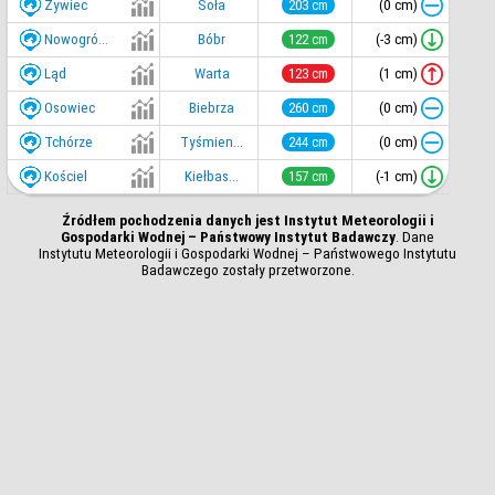
Żywiec
(0 cm)
Soła
203 cm
Nowogró...
(-3 cm)
Bóbr
122 cm
Ląd
(1 cm)
Warta
123 cm
Osowiec
(0 cm)
Biebrza
260 cm
Tchórze
(0 cm)
Tyśmien...
244 cm
Kościel
(-1 cm)
Kiełbas...
157 cm
Źródłem pochodzenia danych jest Instytut Meteorologii i
Gospodarki Wodnej – Państwowy Instytut Badawczy
. Dane
Instytutu Meteorologii i Gospodarki Wodnej – Państwowego Instytutu
Badawczego zostały przetworzone.