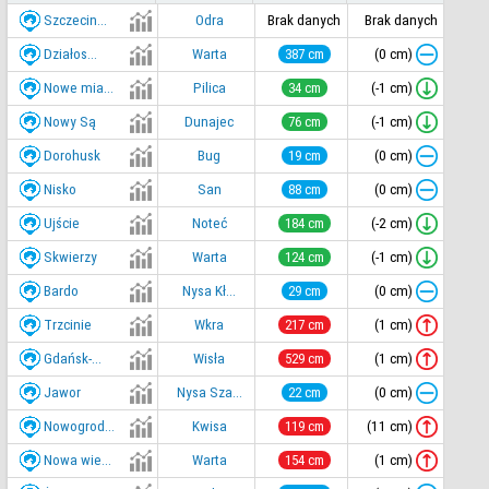
Szczecin...
Odra
Brak danych
Brak danych
Działos...
(0 cm)
Warta
387 cm
Nowe mia...
(-1 cm)
Pilica
34 cm
Nowy Są
(-1 cm)
Dunajec
76 cm
Dorohusk
(0 cm)
Bug
19 cm
Nisko
(0 cm)
San
88 cm
Ujście
(-2 cm)
Noteć
184 cm
Skwierzy
(-1 cm)
Warta
124 cm
Bardo
(0 cm)
Nysa Kł...
29 cm
Trzcinie
(1 cm)
Wkra
217 cm
Gdańsk-...
(1 cm)
Wisła
529 cm
Jawor
(0 cm)
Nysa Sza...
22 cm
Nowogrod...
(11 cm)
Kwisa
119 cm
Nowa wie...
(1 cm)
Warta
154 cm