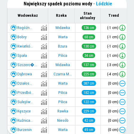
Największy spadek poziomu wody
-
Łódzkie
Stan
Wodowskaz
Rzeka
Trend
aktualny
Rogóźn...
(-1 cm)
Widawka
136 cm
Bobry
(-1 cm)
Warta
68 cm
Kwiatkó...
(-1 cm)
Bzura
130 cm
Spała
(-1 cm)
Pilica
34 cm
Szczerc�...
(-3 cm)
Widawka
137 cm
Dąbrowa
(-4 cm)
Czarna M...
225 cm
Działos...
(0 cm)
Warta
387 cm
Przedbó...
(0 cm)
Pilica
182 cm
Sulejów...
(0 cm)
Pilica
122 cm
Kęszyce
(0 cm)
Rawka
229 cm
Kuźnica...
(0 cm)
Niesób
42 cm
Burzenin
(0 cm)
Warta
49 cm