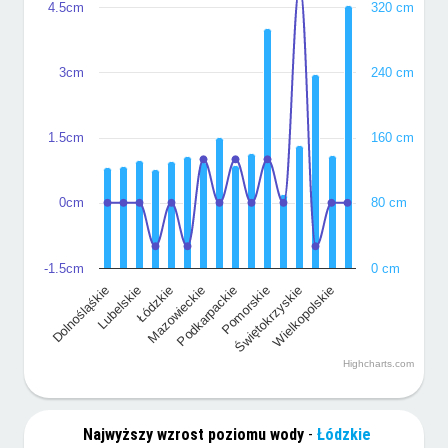
4.5cm
320 cm
3cm
240 cm
1.5cm
160 cm
0cm
80 cm
-1.5cm
0 cm
Świętokrzyskie
Dolnośląśkie
Lubelskie
Łódzkie
Mazowieckie
Podkarpackie
Pomorskie
Wielkopolskie
Highcharts.com
Najwyższy wzrost poziomu wody
-
Łódzkie