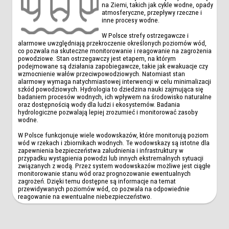
na Ziemi, takich jak cykle wodne, opady
atmosferyczne, przepływy rzeczne i
inne procesy wodne.
W Polsce strefy ostrzegawcze i
alarmowe uwzględniają przekroczenie określonych poziomów wód,
co pozwala na skuteczne monitorowanie i reagowanie na zagrożenia
powodziowe. Stan ostrzegawczy jest etapem, na którym
podejmowane są działania zapobiegawcze, takie jak ewakuacje czy
wzmocnienie wałów przeciwpowodziowych. Natomiast stan
alarmowy wymaga natychmiastowej interwencji w celu minimalizacji
szkód powodziowych. Hydrologia to dziedzina nauki zajmująca się
badaniem procesów wodnych, ich wpływem na środowisko naturalne
oraz dostępnością wody dla ludzi i ekosystemów. Badania
hydrologiczne pozwalają lepiej zrozumieć i monitorować zasoby
wodne.
W Polsce funkcjonuje wiele wodowskazów, które monitorują poziom
wód w rzekach i zbiornikach wodnych. Te wodowskazy są istotne dla
zapewnienia bezpieczeństwa zaludnienia i infrastruktury w
przypadku wystąpienia powodzi lub innych ekstremalnych sytuacji
związanych z wodą. Przez system wodowskazów możliwe jest ciągłe
monitorowanie stanu wód oraz prognozowanie ewentualnych
zagrożeń. Dzięki temu dostępne są informacje na temat
przewidywanych poziomów wód, co pozwala na odpowiednie
reagowanie na ewentualne niebezpieczeństwo.