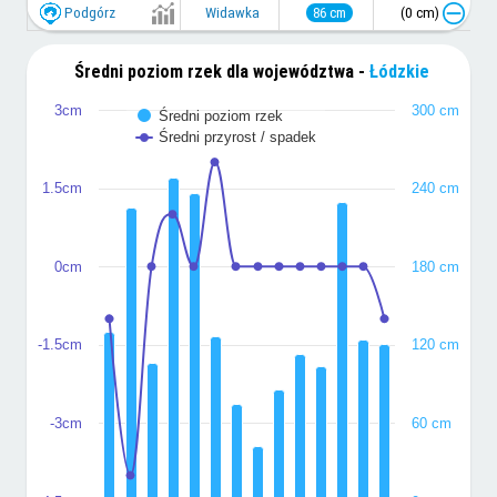
Podgórz
(0 cm)
Widawka
86 cm
Średni poziom rzek dla województwa -
Łódzkie
3cm
300 cm
Średni poziom rzek
Średni przyrost / spadek
1.5cm
240 cm
0cm
180 cm
-1.5cm
120 cm
-3cm
60 cm