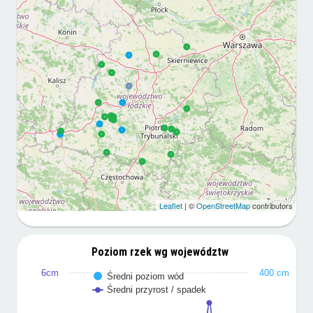
Leaflet
| ©
OpenStreetMap
contributors
Poziom rzek wg województw
6cm
400 cm
Średni poziom wód
Średni przyrost / spadek