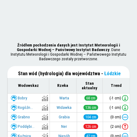
Źródłem pochodzenia danych jest Instytut Meteorologii i
Gospodarki Wodnej – Państwowy Instytut Badawczy
. Dane
Instytutu Meteorologii i Gospodarki Wodnej – Państwowego Instytutu
Badawczego zostały przetworzone.
Stan wód (hydrologia) dla województwa
-
Łódzkie
Stan
Wodowskaz
Rzeka
Trend
aktualny
Bobry
(-1 cm)
Warta
68 cm
Rogóźn...
(-1 cm)
Widawka
136 cm
Grabno
(0 cm)
Grabia
104 cm
Poddębi...
(2 cm)
Ner
126 cm
Kuźnica...
(0 cm)
Niesób
42 cm