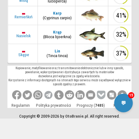
wisłą
lucioperca)
Karp
41%
Remieńkiń
(Cyprinus carpio)
Krąp
32%
Nasielsk
(Blicca bjoerkna)
Lin
37%
Skępe
(Tinca tinca)
Kopiowanie, modyfikowanie oraz transmitowanie elektronicznie lub w inny sposób,
powielanie, wykorzystywanie i dystrybucja zawartych tu materiałów
dozwolona jest wyłącznie za zgodą właściciela.
Korzystanie z informacji dostępnych na stronach tego serwisu może się odbywać wyłącznie w
sposób zgodny z prawem.
15
💬
Regulamin
Polityka prywatności
Prognozy (
7485
)
Kontakt
Copyright © 2009-2026 by
OtoBranie.pl
. All right reserved.