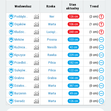
Stan
Wodowskaz
Rzeka
Trend
aktualny
Poddębi...
(2 cm)
Ner
126 cm
Osjaków
(1 cm)
Warta
106 cm
Kłudzic...
(1 cm)
Luciąż...
248 cm
Mirków
(0 cm)
Prosna
103 cm
Kuźnica...
(0 cm)
Niesób
42 cm
Kęszyce
(0 cm)
Rawka
229 cm
Przedbó...
(0 cm)
Pilica
182 cm
Sulejów...
(0 cm)
Pilica
122 cm
Grabno
(0 cm)
Grabia
104 cm
Działos...
(0 cm)
Warta
387 cm
Burzenin
(0 cm)
Warta
49 cm
Sieradz
(0 cm)
Warta
126 cm