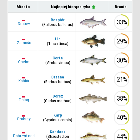
Miasto
Najlepiej biorąca ryba
Brania
Rozpiór
33%
Dratow
(Ballerus ballerus)
Lin
29%
Zamość
(Tinca tinca)
Certa
30%
Chełm
(Vimba vimba)
Brzana
21%
Kobiór
(Barbus barbus)
Dorsz
38%
Elblag
(Gadus morhua)
Karp
40%
Prabuty
(Cyprinus carpio)
Sandacz
44%
Dobrzyń nad
(Stizostedion