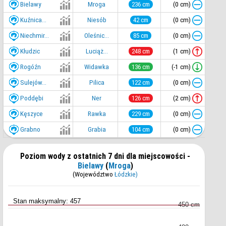
Bielawy
(0 cm)
Mroga
236 cm
Kuźnica...
(0 cm)
Niesób
42 cm
Niechmir...
(0 cm)
Oleśnic...
85 cm
Kłudzic
(1 cm)
Luciąż...
248 cm
Rogóźn
(-1 cm)
Widawka
136 cm
Sulejów...
(0 cm)
Pilica
122 cm
Poddębi
(2 cm)
Ner
126 cm
Kęszyce
(0 cm)
Rawka
229 cm
Grabno
(0 cm)
Grabia
104 cm
Poziom wody z ostatnich 7 dni dla miejscowości -
Bielawy
(
Mroga
)
(Województwo
Łódzkie)
Stan maksymalny: 457
450 cm