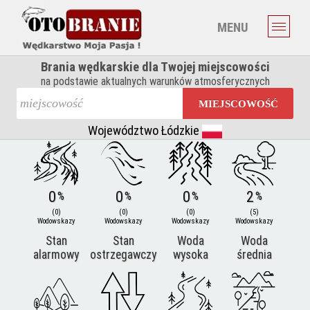
MENU
Brania wędkarskie dla Twojej miejscowości
na podstawie aktualnych warunków atmosferycznych
MIEJSCOWOŚĆ
Województwo Łódzkie
0
0
0
2
%
%
%
%
(0)
(0)
(0)
(5)
Wodowskazy
Wodowskazy
Wodowskazy
Wodowskazy
Stan
Stan
Woda
Woda
alarmowy
ostrzegawczy
wysoka
średnia