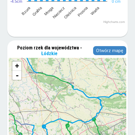
-4.5cm
0 cm
Prosna
Warta
Bzura
Grabia
Mroga
Oleśnica
Nieciecz
Highcharts.com
Poziom rzek dla województwa -
Otwórz mapę
Łódzkie
+
-