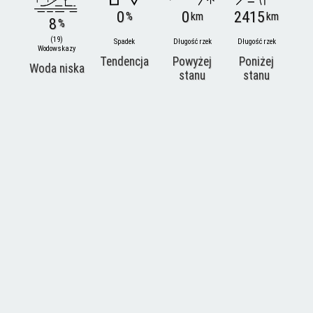
0
0
2415
%
km
km
8
%
(19)
Spadek
Długość rzek
Długość rzek
Wodowskazy
Tendencja
Powyżej
Poniżej
Woda niska
stanu
stanu