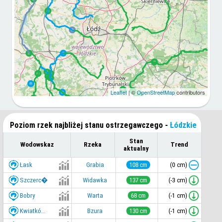
Leaflet
| ©
OpenStreetMap
contributors
Poziom rzek najbliżej stanu ostrzegawczego
-
Łódzkie
Stan
Wodowskaz
Rzeka
Trend
aktualny
Łask
(0 cm)
Grabia
108 cm
Szczerc�
(-3 cm)
Widawka
137 cm
Bobry
(-1 cm)
Warta
68 cm
Kwiatkó...
(-1 cm)
Bzura
130 cm