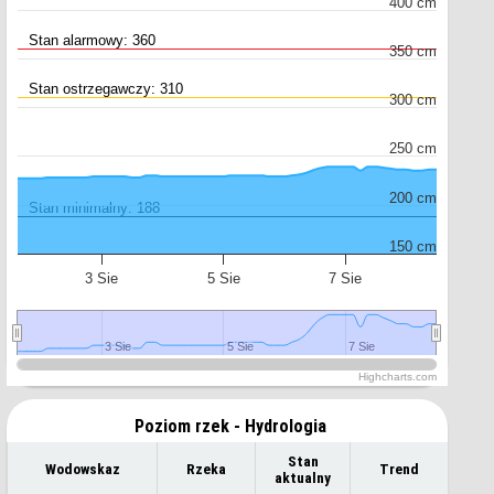
400 cm
Stan alarmowy: 360
350 cm
Stan ostrzegawczy: 310
300 cm
250 cm
200 cm
Stan minimalny: 188
150 cm
3 Sie
5 Sie
7 Sie
3 Sie
3 Sie
5 Sie
5 Sie
7 Sie
7 Sie
Highcharts.com
Poziom rzek - Hydrologia
Stan
Wodowskaz
Rzeka
Trend
aktualny