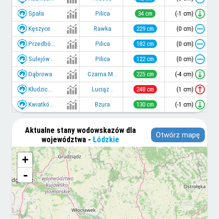
Spała
(-1 cm)
Pilica
34 cm
Kęszyce
(0 cm)
Rawka
229 cm
Przedbó...
(0 cm)
Pilica
182 cm
Sulejów...
(0 cm)
Pilica
122 cm
Dąbrowa
(-4 cm)
Czarna M...
225 cm
Kłudzic...
(1 cm)
Luciąż...
248 cm
Kwiatkó...
(-1 cm)
Bzura
130 cm
Aktualne stany wodowskazów dla
Otwórz mapę
województwa -
Łódzkie
+
-