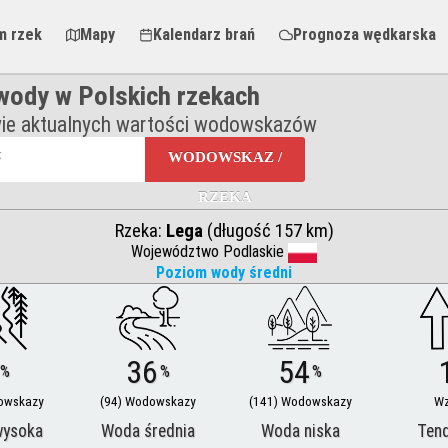
m rzek
Mapy
Kalendarz brań
Prognoza wędkarska
ody w Polskich rzekach
ie aktualnych wartości wodowskazów
WODOWSKAZ /
RZEKA
Rzeka:
Lega
(długość 157 km)
Województwo Podlaskie
Poziom wody średni
36
54
%
%
%
owskazy
(94) Wodowskazy
(141) Wodowskazy
Wz
wysoka
Woda średnia
Woda niska
Ten