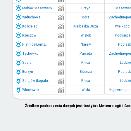
Maków Mazowieck...
Orzyc
Mazowiec
Widuchowa
Odra
Zachodniopo
Kościelec
Kiełbaska Duża
Wielkopol
Rzeszów
Wisłok
Podkarpa
Piątnica-Łomż...
Narew
Podlask
Tychówko
Parsęta
Zachodniopo
Spała
Pilica
Łódzki
Burzyn
Biebrza
Podlask
Sulejów (kopaln...
Pilica
Łódzki
Włocławek
Wisła
Kujawsko-po
Źródłem pochodzenia danych jest Instytut Meteorologii i Go