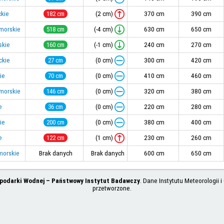
(2 cm)
kie
182 cm
370 cm
390 cm
(-4 cm)
morskie
518 cm
630 cm
650 cm
(-1 cm)
skie
160 cm
240 cm
270 cm
(0 cm)
ckie
27 cm
300 cm
420 cm
(0 cm)
ie
70 cm
410 cm
460 cm
(0 cm)
morskie
146 cm
320 cm
380 cm
(0 cm)
e
36 cm
220 cm
280 cm
(0 cm)
ie
200 cm
380 cm
400 cm
(1 cm)
e
122 cm
230 cm
260 cm
morskie
Brak danych
Brak danych
600 cm
650 cm
spodarki Wodnej – Państwowy Instytut Badawczy
. Dane Instytutu Meteorologii
przetworzone.