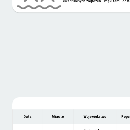
ewentualnych zagrożeń. Dzięki temu dos
Data
Miasto
Województwo
Popu