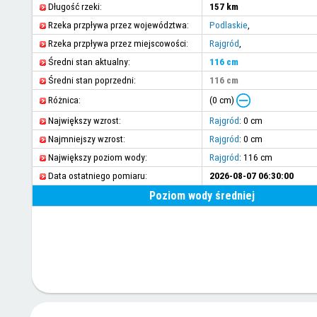
Długość rzeki:
157 km
Rzeka przpływa przez województwa:
Podlaskie
,
Rzeka przpływa przez miejscowości:
Rajgród
,
Średni stan aktualny:
116 cm
Średni stan poprzedni:
116 cm
(0 cm)
Różnica:
Największy wzrost:
Rajgród
: 0 cm
Najmniejszy wzrost:
Rajgród
: 0 cm
Największy poziom wody:
Rajgród
: 116 cm
Data ostatniego pomiaru:
2026-08-07 06:30:00
Poziom wody średniej