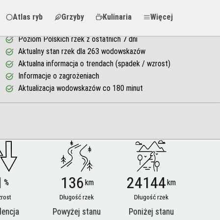
Atlas ryb
Grzyby
Kulinaria
Więcej
Poziom Polskich rzek z ostatnich 7 dni
Aktualny stan rzek dla 263 wodowskazów
Aktualna informacja o trendach (spadek / wzrost)
Informacje o zagrożeniach
Aktualizacja wodowskazów co 180 minut
1
136
24144
%
km
km
rost
Długość rzek
Długość rzek
dencja
Powyżej stanu
Poniżej stanu