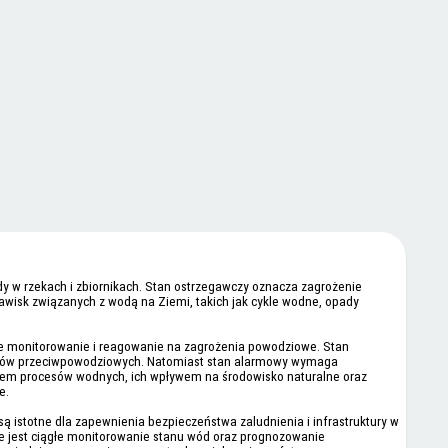
y w rzekach i zbiornikach. Stan ostrzegawczy oznacza zagrożenie
wisk związanych z wodą na Ziemi, takich jak cykle wodne, opady
ne monitorowanie i reagowanie na zagrożenia powodziowe. Stan
wałów przeciwpowodziowych. Natomiast stan alarmowy wymaga
aniem procesów wodnych, ich wpływem na środowisko naturalne oraz
e.
 istotne dla zapewnienia bezpieczeństwa zaludnienia i infrastruktury w
e jest ciągłe monitorowanie stanu wód oraz prognozowanie