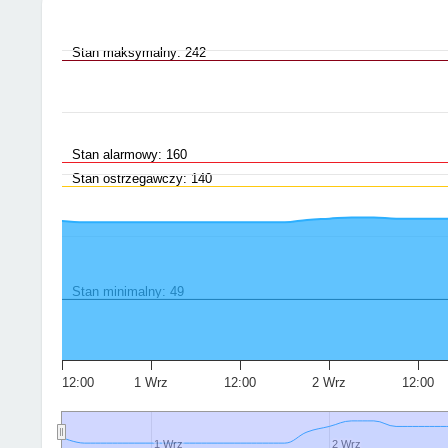
Stan maksymalny: 242
Stan alarmowy: 160
Stan ostrzegawczy: 140
Stan minimalny: 49
12:00
1 Wrz
12:00
2 Wrz
12:00
1 Wrz
1 Wrz
2 Wrz
2 Wrz