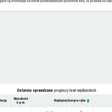
tępne są informacje na temat przewidywanych poziomów wód, co pozwala na od
Ostatnio sprawdzane
prognozy brań wędkarskich
Wysokość
lacja
Najlepiej biorąca ryba
n.p.m.