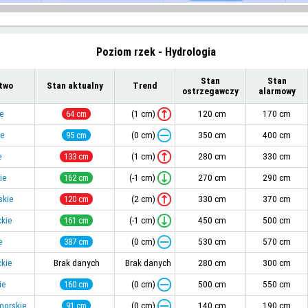
Poziom rzek - Hydrologia
Stan
Stan
two
Stan aktualny
Trend
ostrzegawczy
alarmowy
(1 cm)
ie
64 cm
120 cm
170 cm
(0 cm)
ie
95 cm
350 cm
400 cm
(1 cm)
e
133 cm
280 cm
330 cm
(-1 cm)
ie
162 cm
270 cm
290 cm
(2 cm)
skie
120 cm
330 cm
370 cm
(-1 cm)
kie
161 cm
450 cm
500 cm
(0 cm)
e
387 cm
530 cm
570 cm
kie
Brak danych
Brak danych
280 cm
300 cm
(0 cm)
ie
160 cm
500 cm
550 cm
(0 cm)
morskie
91 cm
140 cm
190 cm