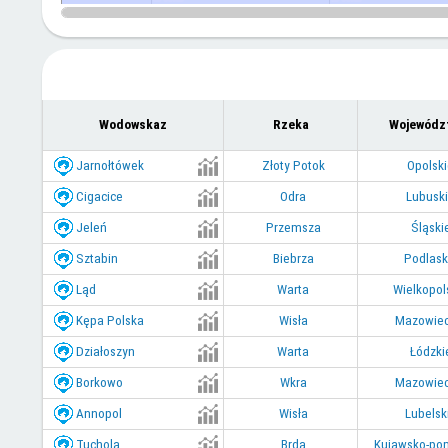
Wodowskaz
Rzeka
Wojewódz
Jarnołtówek
Złoty Potok
Opolsk
Cigacice
Odra
Lubusk
Jeleń
Przemsza
Śląski
Sztabin
Biebrza
Podlask
Ląd
Warta
Wielkopol
Kępa Polska
Wisła
Mazowiec
Działoszyn
Warta
Łódzki
Borkowo
Wkra
Mazowiec
Annopol
Wisła
Lubelsk
Tuchola
Brda
Kujawsko-po