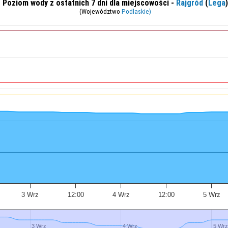
Poziom wody z ostatnich 7 dni dla miejscowości -
Rajgród
(
Lega
)
(Województwo
Podlaskie)
3 Wrz
12:00
4 Wrz
12:00
5 Wrz
3 Wrz
3 Wrz
4 Wrz
4 Wrz
5 Wrz
5 Wrz