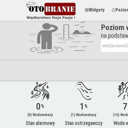
Widgety
Pozio
Poziom w
na podstaw
0
1
7
%
%
(0) Wodowskazy
(1) Wodowskazy
(16) Wod
Stan alarmowy
Stan ostrzegawczy
Woda 