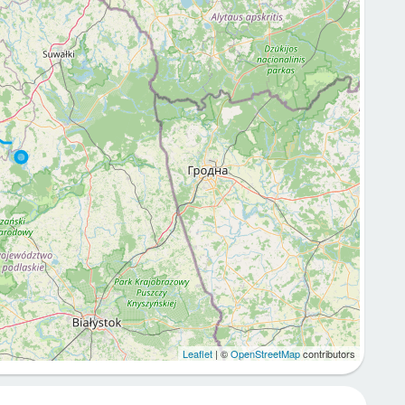
Leaflet
| ©
OpenStreetMap
contributors