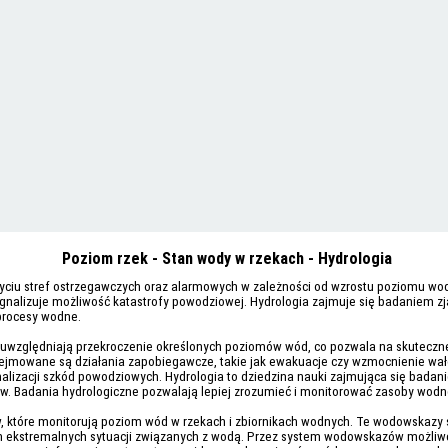
Poziom rzek - Stan wody w rzekach - Hydrologia
życiu stref ostrzegawczych oraz alarmowych w zależności od wzrostu poziomu wod
nalizuje możliwość katastrofy powodziowej. Hydrologia zajmuje się badaniem zja
 procesy wodne.
 uwzględniają przekroczenie określonych poziomów wód, co pozwala na skutecz
dejmowane są działania zapobiegawcze, takie jak ewakuacje czy wzmocnienie 
malizacji szkód powodziowych. Hydrologia to dziedzina nauki zajmująca się bad
ów. Badania hydrologiczne pozwalają lepiej zrozumieć i monitorować zasoby wodn
które monitorują poziom wód w rzekach i zbiornikach wodnych. Te wodowskazy są
h ekstremalnych sytuacji związanych z wodą. Przez system wodowskazów możliw