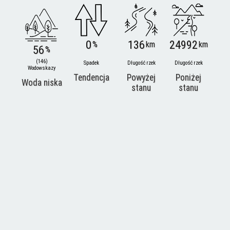
0
136
24992
%
km
km
56
%
(146)
Spadek
Długość rzek
Długość rzek
Wodowskazy
Tendencja
Powyżej
Poniżej
Woda niska
stanu
stanu