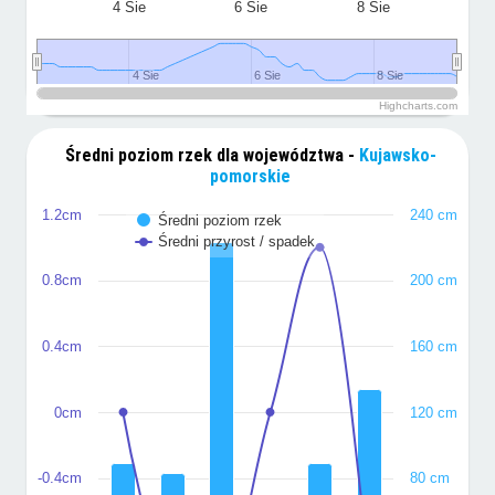
4 Sie
6 Sie
8 Sie
4 Sie
4 Sie
6 Sie
6 Sie
8 Sie
8 Sie
Highcharts.com
Średni poziom rzek dla województwa -
Kujawsko-
pomorskie
1.2cm
240 cm
Średni poziom rzek
Średni przyrost / spadek
0.8cm
200 cm
0.4cm
160 cm
0cm
120 cm
-0.4cm
80 cm