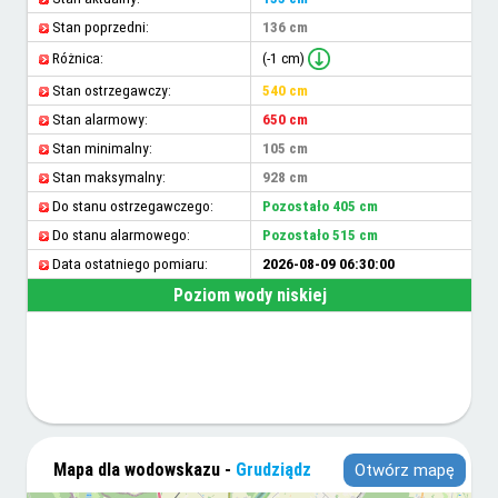
Stan poprzedni:
136 cm
(-1 cm)
Różnica:
Stan ostrzegawczy:
540 cm
Stan alarmowy:
650 cm
Stan minimalny:
105 cm
Stan maksymalny:
928 cm
Do stanu ostrzegawczego:
Pozostało 405 cm
Do stanu alarmowego:
Pozostało 515 cm
Data ostatniego pomiaru:
2026-08-09 06:30:00
Poziom wody niskiej
Mapa dla wodowskazu -
Grudziądz
Otwórz mapę