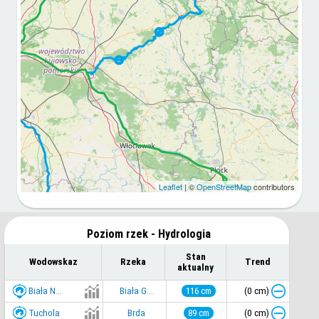
Leaflet
| ©
OpenStreetMap
contributors
Poziom rzek - Hydrologia
Stan
Wodowskaz
Rzeka
Trend
aktualny
Biała N...
(0 cm)
Biała G...
116 cm
Tuchola
(0 cm)
Brda
89 cm