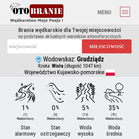
MENU
Brania wędkarskie dla Twojej miejscowości
na podstawie aktualnych warunków atmosferycznych
MIEJSCOWOŚĆ
Wodowskaz:
Grudziądz
Rzeka:
Wisła
(długość 1047 km)
Województwo Kujawsko-pomorskie
1
0
5
35
%
%
%
%
(1)
(0)
(13)
(91)
Wodowskazy
Wodowskazy
Wodowskazy
Wodowskazy
Stan
Stan
Woda
Woda
alarmowy
ostrzegawczy
wysoka
średnia