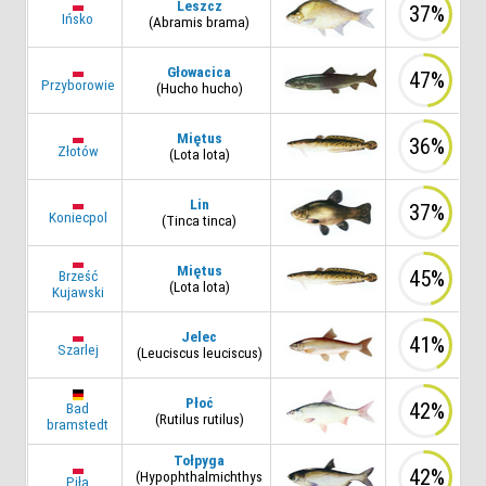
Leszcz
37%
Ińsko
(Abramis brama)
Głowacica
47%
Przyborowie
(Hucho hucho)
Miętus
36%
Złotów
(Lota lota)
Lin
37%
Koniecpol
(Tinca tinca)
Miętus
45%
Brześć
(Lota lota)
Kujawski
Jelec
41%
Szarlej
(Leuciscus leuciscus)
Płoć
42%
Bad
(Rutilus rutilus)
bramstedt
Tołpyga
42%
(Hypophthalmichthys
Piła