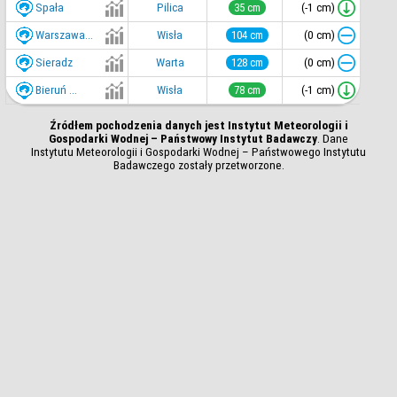
Spała
(-1 cm)
Pilica
35 cm
Warszawa...
(0 cm)
Wisła
104 cm
Sieradz
(0 cm)
Warta
128 cm
Bieruń ...
(-1 cm)
Wisła
78 cm
Źródłem pochodzenia danych jest Instytut Meteorologii i
Gospodarki Wodnej – Państwowy Instytut Badawczy
. Dane
Instytutu Meteorologii i Gospodarki Wodnej – Państwowego Instytutu
Badawczego zostały przetworzone.