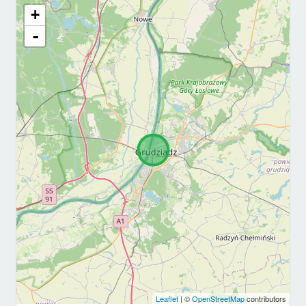
+
-
Leaflet
| ©
OpenStreetMap
contributors