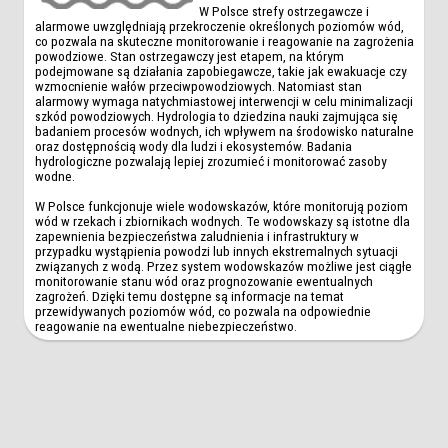
W Polsce strefy ostrzegawcze i
alarmowe uwzględniają przekroczenie określonych poziomów wód,
co pozwala na skuteczne monitorowanie i reagowanie na zagrożenia
powodziowe. Stan ostrzegawczy jest etapem, na którym
podejmowane są działania zapobiegawcze, takie jak ewakuacje czy
wzmocnienie wałów przeciwpowodziowych. Natomiast stan
alarmowy wymaga natychmiastowej interwencji w celu minimalizacji
szkód powodziowych. Hydrologia to dziedzina nauki zajmująca się
badaniem procesów wodnych, ich wpływem na środowisko naturalne
oraz dostępnością wody dla ludzi i ekosystemów. Badania
hydrologiczne pozwalają lepiej zrozumieć i monitorować zasoby
wodne.
W Polsce funkcjonuje wiele wodowskazów, które monitorują poziom
wód w rzekach i zbiornikach wodnych. Te wodowskazy są istotne dla
zapewnienia bezpieczeństwa zaludnienia i infrastruktury w
przypadku wystąpienia powodzi lub innych ekstremalnych sytuacji
związanych z wodą. Przez system wodowskazów możliwe jest ciągłe
monitorowanie stanu wód oraz prognozowanie ewentualnych
zagrożeń. Dzięki temu dostępne są informacje na temat
przewidywanych poziomów wód, co pozwala na odpowiednie
reagowanie na ewentualne niebezpieczeństwo.