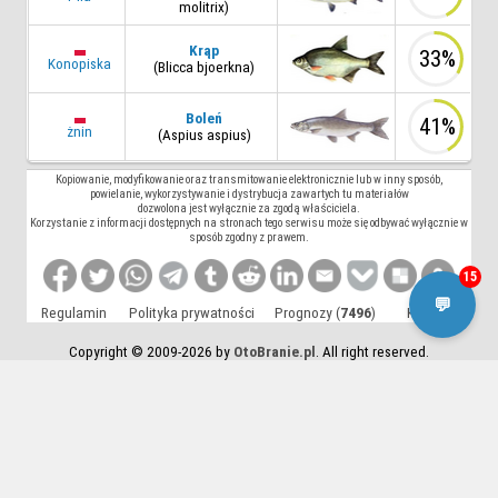
molitrix)
Krąp
33%
Konopiska
(Blicca bjoerkna)
Boleń
41%
żnin
(Aspius aspius)
Kopiowanie, modyfikowanie oraz transmitowanie elektronicznie lub w inny sposób,
powielanie, wykorzystywanie i dystrybucja zawartych tu materiałów
dozwolona jest wyłącznie za zgodą właściciela.
Korzystanie z informacji dostępnych na stronach tego serwisu może się odbywać wyłącznie w
sposób zgodny z prawem.
15
💬
Regulamin
Polityka prywatności
Prognozy (
7496
)
Kontakt
Copyright © 2009-2026 by
OtoBranie.pl
. All right reserved.