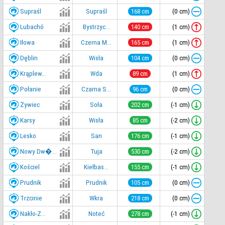
Supraśl
(0 cm)
Supraśl
168 cm
Lubachó
(1 cm)
Bystrzyc...
140 cm
Iłowa
(1 cm)
Czerna M...
165 cm
Dęblin
(0 cm)
Wisła
104 cm
Krąplew...
(1 cm)
Wda
89 cm
Połanie
(0 cm)
Czarna S...
96 cm
Żywiec
(-1 cm)
Soła
202 cm
Karsy
(-2 cm)
Wisła
85 cm
Lesko
(-1 cm)
San
176 cm
Nowy Dw�...
(-2 cm)
Tuja
530 cm
Kościel
(-1 cm)
Kiełbas...
155 cm
Prudnik
(0 cm)
Prudnik
105 cm
Trzcinie
(0 cm)
Wkra
218 cm
Nakło-Z...
(-1 cm)
Noteć
278 cm