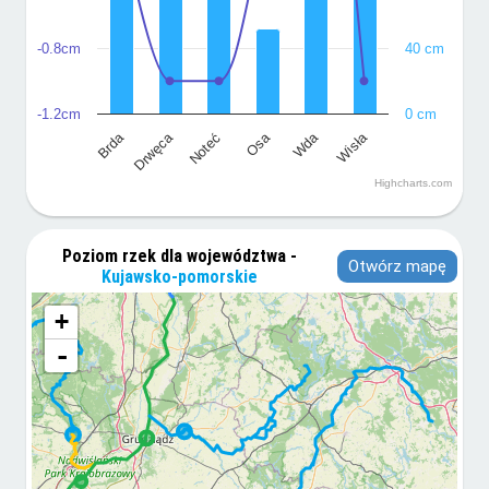
-0.8cm
40 cm
-1.2cm
0 cm
Brda
Drwęca
Osa
Wda
Wisła
Noteć
Highcharts.com
Poziom rzek dla województwa -
Otwórz mapę
Kujawsko-pomorskie
+
-