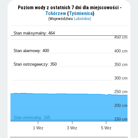
Poziom wody z ostatnich 7 dni dla miejscowości -
Tchórzew
(
Tyśmienica
)
(Województwo
Lubelskie)
Stan maksymalny: 464
450 cm
Stan alarmowy: 400
400 cm
Stan ostrzegawczy: 350
350 cm
300 cm
250 cm
200 cm
Stan minimalny: 155
150 cm
1 Wrz
3 Wrz
5 Wrz