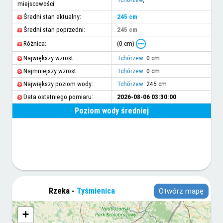
miejscowości:
Średni stan aktualny:
245 cm
Średni stan poprzedni:
245 cm
(0 cm)
Różnica:
Największy wzrost:
Tchórzew
: 0 cm
Najmniejszy wzrost:
Tchórzew
: 0 cm
Największy poziom wody:
Tchórzew
: 245 cm
Data ostatniego pomiaru:
2026-08-06 03:30:00
Poziom wody średniej
Rzeka -
Tyśmienica
Otwórz mapę
+