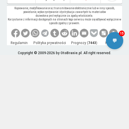
Kopiowanie, modyfikowanie oraz transmitowanie elektronicznie lub w inny sposób,
powielanie, wykorzystywanie i dystrybucja zawartych tu materiałów
dozwolona jest wyłącznie za zgodą właściciela.
Korzystanie z informacji dostępnych na stronach tego serwisu może się odbywać wyłącznie w
sposób zgodny z prawem.
15
💬
Regulamin
Polityka prywatności
Prognozy (
7443
)
Kontakt
Copyright © 2009-2026 by
OtoBranie.pl
. All right reserved.