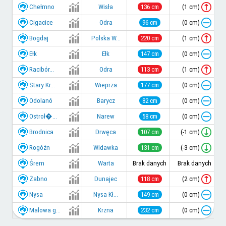
Chełmno
(1 cm)
Wisła
136 cm
Cigacice
(0 cm)
Odra
96 cm
Bogdaj
(1 cm)
Polska W...
220 cm
Ełk
(0 cm)
Ełk
147 cm
Racibór...
(1 cm)
Odra
113 cm
Stary Kr...
(0 cm)
Wieprza
177 cm
Odolanó
(0 cm)
Barycz
82 cm
Ostroł�...
(0 cm)
Narew
58 cm
Brodnica
(-1 cm)
Drwęca
107 cm
Rogóźn
(-3 cm)
Widawka
131 cm
Śrem
Warta
Brak danych
Brak danych
Żabno
(2 cm)
Dunajec
118 cm
Nysa
(0 cm)
Nysa Kł...
149 cm
Malowa g...
(0 cm)
Krzna
232 cm