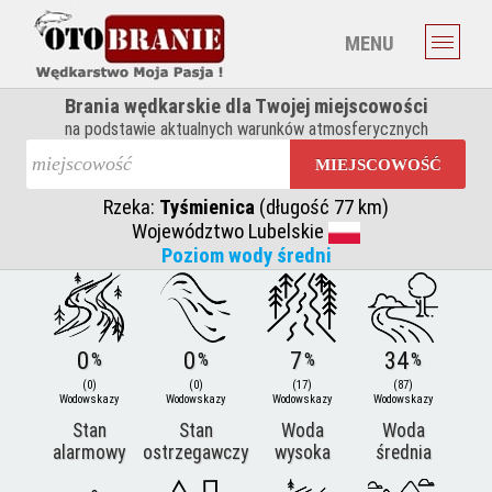
MENU
Brania wędkarskie dla Twojej miejscowości
na podstawie aktualnych warunków atmosferycznych
MIEJSCOWOŚĆ
Rzeka:
Tyśmienica
(długość 77 km)
Województwo Lubelskie
Poziom wody średni
0
0
7
34
%
%
%
%
(0)
(0)
(17)
(87)
Wodowskazy
Wodowskazy
Wodowskazy
Wodowskazy
Stan
Stan
Woda
Woda
alarmowy
ostrzegawczy
wysoka
średnia