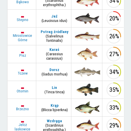
34%
(Scardinius
Bąkowo
erythrophtha.)
Jaź
20%
Stepno
(Leuciscus idus)
Pstrag źródlany
26%
Mirostowice
(Salvelinus
Górne
fontinalis)
Karaś
27%
(Carassius
Pisz
carassius)
Dorsz
34%
Tczew
(Gadus morhua)
Lin
35%
Otomin
(Tinca tinca)
Krąp
33%
Brzeżno
(Blicca bjoerkna)
Wzdręga
29%
Jelcz
(Scardinius
laskowice
erythrophtha.)