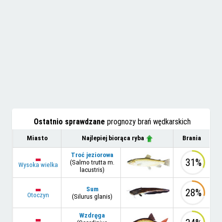
Ostatnio sprawdzane
prognozy brań wędkarskich
Miasto
Najlepiej biorąca ryba
Brania
Troć jeziorowa
31%
(Salmo trutta m.
Wysoka wielka
lacustris)
Sum
28%
Otoczyn
(Silurus glanis)
Wzdręga