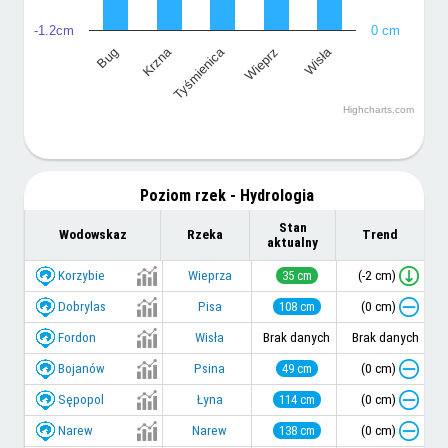
-1.2cm
0 cm
Tyśmienica
Wisła
Krzna
Wieprz
Bug
Highcharts.com
Poziom rzek - Hydrologia
Stan
Wodowskaz
Rzeka
Trend
aktualny
Korzybie
(-2 cm)
Wieprza
35 cm
Dobrylas
(0 cm)
Pisa
108 cm
Fordon
Wisła
Brak danych
Brak danych
Bojanów
(0 cm)
Psina
49 cm
Sępopol
(0 cm)
Łyna
114 cm
Narew
(0 cm)
Narew
138 cm