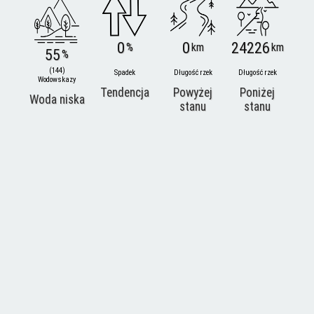
0
0
24226
%
km
km
55
%
(144)
Spadek
Długość rzek
Długość rzek
Wodowskazy
Tendencja
Powyżej
Poniżej
Woda niska
stanu
stanu