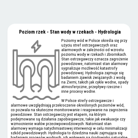
Poziom rzek - Stan wody w rzekach - Hydrologia
Poziomy wód w Polsce określa się przy
użyciu stref ostrzegawczych oraz
alarmowych w zależności od wzrostu
poziomu wody w rzekach i zbiornikach.
Stan ostrzegawczy oznacza zagrożenie
powodziowe, natomiast stan alarmowy
sygnalizuje możliwość katastrofy
powodziowej. Hydrologia zajmuje się
badaniem zjawisk związanych z wodą
na Ziemi, takich jak cykle wodne, opady
atmosferyczne, przepływy rzeczne i
inne procesy wodne.
W Polsce strefy ostrzegawcze i
alarmowe uwzględniają przekroczenie określonych poziomów wód,
co pozwala na skuteczne monitorowanie i reagowanie na zagrożenia
powodziowe. Stan ostrzegawczy jest etapem, na którym
podejmowane są działania zapobiegawcze, takie jak ewakuacje czy
wzmocnienie wałów przeciwpowodziowych. Natomiast stan
alarmowy wymaga natychmiastowej interwencji w celu minimalizacji
szkód powodziowych. Hydrologia to dziedzina nauki zajmująca się
badaniem procesów wodnych, ich wpływem na środowisko naturalne