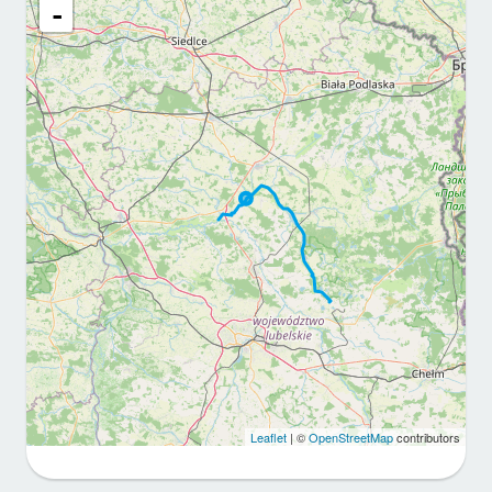
-
Leaflet
| ©
OpenStreetMap
contributors