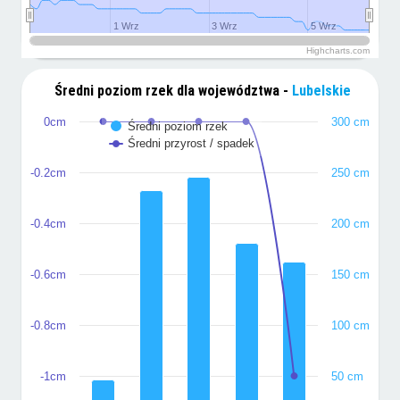
1 Wrz
1 Wrz
3 Wrz
3 Wrz
5 Wrz
5 Wrz
Highcharts.com
Średni poziom rzek dla województwa -
Lubelskie
0cm
300 cm
Średni poziom rzek
Średni przyrost / spadek
-0.2cm
250 cm
-0.4cm
200 cm
-0.6cm
150 cm
-0.8cm
100 cm
-1cm
50 cm